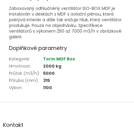
Zaboxovaný odhlučněný ventilátor ISO-BOX MDF je
instalován v deskách z MDF s izolační pěnou, která
pokrývá interiér a dále tak snižuje hluk, který ventilátor
produkuje. Pouze na objednávku. Specifikace
ventilátorů s výkonem 250 až 7000 m3/h v obrázkové
galerii.
Doplňkové parametry
Kategorie
:
Torin MDF Box
Hmotnost
:
2000 kg
Průtok (m3/h)
:
6000
Příruba (mm)
:
315
Výkon
:
1100
Z
á
p
a
Kontakt
t