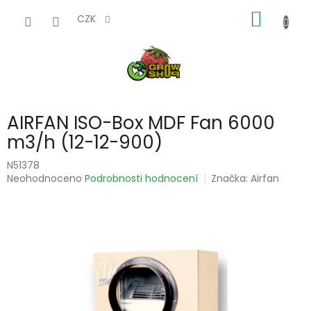
Přejít
NÁKUP
na
CZK
obsah
KOŠÍK
AIRFAN ISO-Box MDF Fan 6000
m3/h (12-12-900)
N51378
Průměrné
Neohodnoceno
Podrobnosti hodnocení
Značka:
Airfan
hodnocení
produktu
je
0,0
z
5
hvězdiček.