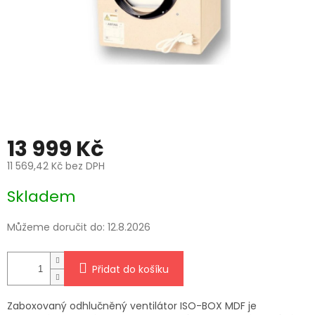
13 999 Kč
11 569,42 Kč bez DPH
Měrná
Skladem
cena:
Můžeme doručit do:
12.8.2026
Přidat do košíku
Zaboxovaný odhlučněný ventilátor ISO-BOX MDF je