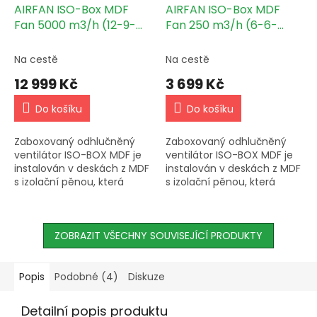
AIRFAN ISO-Box MDF
AIRFAN ISO-Box MDF
Fan 5000 m3/h (12-9-
Fan 250 m3/h (6-6-
900)
250)
Na cestě
Na cestě
12 999 Kč
3 699 Kč
Do košíku
Do košíku
Zaboxovaný odhlučněný
Zaboxovaný odhlučněný
ventilátor ISO-BOX MDF je
ventilátor ISO-BOX MDF je
instalován v deskách z MDF
instalován v deskách z MDF
s izolační pěnou, která
s izolační pěnou, která
pokrývá interiér a dále tak
pokrývá interiér a dále tak
snižuje hluk, který ventilátor
snižuje hluk, který ventilátor
produkuje. Pouze na...
produkuje. Pouze na...
ZOBRAZIT VŠECHNY SOUVISEJÍCÍ PRODUKTY
Popis
Podobné (4)
Diskuze
Detailní popis produktu