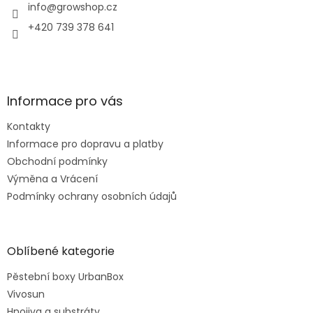
í
info
@
growshop.cz
+420 739 378 641
Informace pro vás
Kontakty
Informace pro dopravu a platby
Obchodní podmínky
Výměna a Vrácení
Podmínky ochrany osobních údajů
Oblíbené kategorie
Pěstební boxy UrbanBox
Vivosun
Hnojiva a substráty