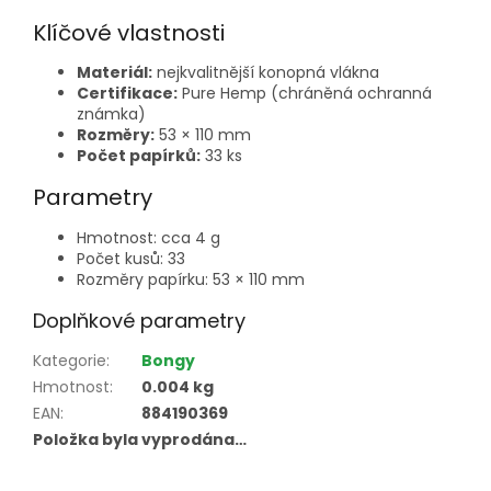
Klíčové vlastnosti
Materiál:
nejkvalitnější konopná vlákna
Certifikace:
Pure Hemp (chráněná ochranná
známka)
Rozměry:
53 × 110 mm
Počet papírků:
33 ks
Parametry
Hmotnost: cca 4 g
Počet kusů: 33
Rozměry papírku: 53 × 110 mm
Doplňkové parametry
Kategorie
:
Bongy
Hmotnost
:
0.004 kg
EAN
:
884190369
Položka byla vyprodána…