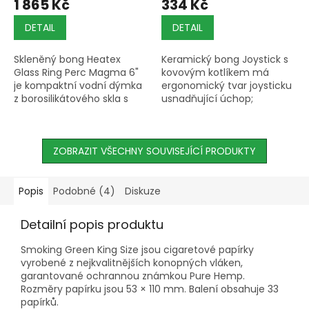
1 865 Kč
334 Kč
DETAIL
DETAIL
Skleněný bong Heatex
Keramický bong Joystick s
Glass Ring Perc Magma 6"
kovovým kotlíkem má
je kompaktní vodní dýmka
ergonomický tvar joysticku
z borosilikátového skla s
usnadňující úchop;
výškou 15,2 cm a kotlíkem
hmotnost je 0,32 kg.
14,2 mm.
ZOBRAZIT VŠECHNY SOUVISEJÍCÍ PRODUKTY
Popis
Podobné (4)
Diskuze
Detailní popis produktu
Smoking Green King Size jsou cigaretové papírky
vyrobené z nejkvalitnějších konopných vláken,
garantované ochrannou známkou Pure Hemp.
Rozměry papírku jsou 53 × 110 mm. Balení obsahuje 33
papírků.