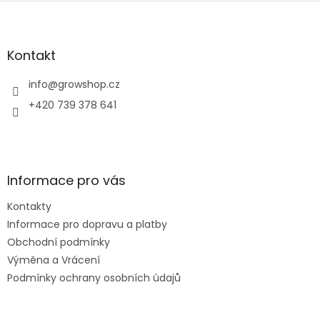
Z
á
p
a
Kontakt
t
í
info
@
growshop.cz
+420 739 378 641
Informace pro vás
Kontakty
Informace pro dopravu a platby
Obchodní podmínky
Výměna a Vrácení
Podmínky ochrany osobních údajů