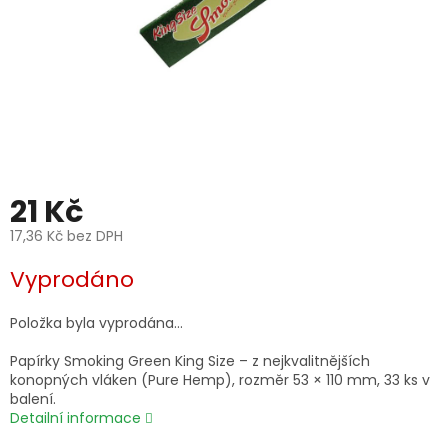
21 Kč
17,36 Kč bez DPH
Měrná
Vyprodáno
cena:
Položka byla vyprodána…
Papírky Smoking Green King Size – z nejkvalitnějších
konopných vláken (Pure Hemp), rozměr 53 × 110 mm, 33 ks v
balení.
Detailní informace