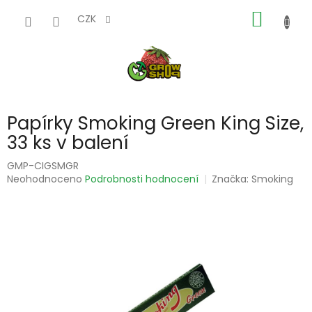
Přejít
NÁKUP
na
CZK
obsah
KOŠÍK
Papírky Smoking Green King Size,
33 ks v balení
GMP-CIGSMGR
Průměrné
Neohodnoceno
Podrobnosti hodnocení
Značka:
Smoking
hodnocení
produktu
je
0,0
z
5
hvězdiček.