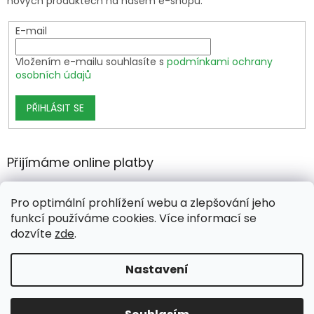
nových produktech na našem e-shopu.
E-mail
Vložením e-mailu souhlasíte s
podmínkami ochrany
osobních údajů
PŘIHLÁSIT SE
Přijímáme online platby
Pro optimální prohlížení webu a zlepšování jeho
funkcí používáme cookies. Více informací se
dozvíte
zde
.
Vytvořil Shoptet Premium
Nastavení
Copyright 2026
growshop.cz
. Všechna práva vyhrazena.