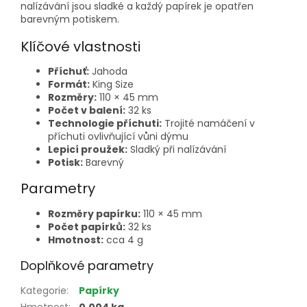
nalízávání jsou sladké a každý papírek je opatřen
barevným potiskem.
Klíčové vlastnosti
Příchuť:
Jahoda
Formát:
King Size
Rozměry:
110 × 45 mm
Počet v balení:
32 ks
Technologie příchuti:
Trojité namáčení v
příchuti ovlivňující vůni dýmu
Lepicí proužek:
Sladký při nalízávání
Potisk:
Barevný
Parametry
Rozměry papírku:
110 × 45 mm
Počet papírků:
32 ks
Hmotnost:
cca 4 g
Doplňkové parametry
Kategorie
:
Papírky
Hmotnost
:
0.004 kg