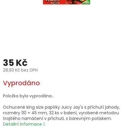
35 Kč
28,93 Kč bez DPH
Měrná
Vyprodáno
cena:
Položka byla vyprodána…
Ochucené king size papírky Juicy Jay's s příchutí jahody,
rozměry 110 × 45 mm, 32 ks v balení, vyrobené metodou
trojitého namáčení v příchuti, s barevným potiskem.
Detailní informace