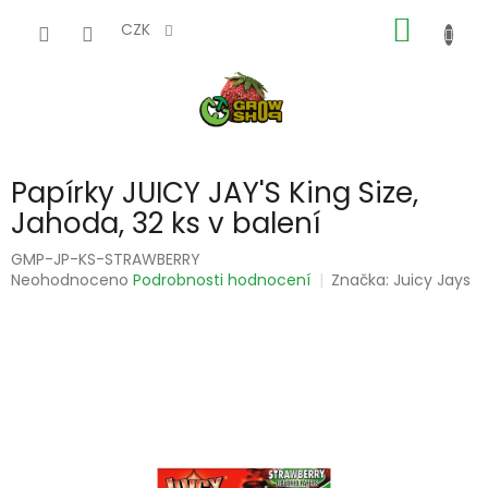
Přejít
NÁKUP
na
CZK
obsah
KOŠÍK
Papírky JUICY JAY'S King Size,
Jahoda, 32 ks v balení
GMP-JP-KS-STRAWBERRY
Průměrné
Neohodnoceno
Podrobnosti hodnocení
Značka:
Juicy Jays
hodnocení
produktu
je
0,0
z
5
hvězdiček.