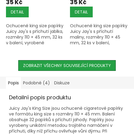
35 Kč
35 Kč
DETAIL
DETAIL
Ochucené king size papírky
Ochucené king size papírky
Juicy Jay's s příchutí jablka,
Juicy Jay's s příchutí
rozměry 110 × 45 mm, 32 ks
maliny, rozměry 110 × 45
v balení, vyrobené
mm, 32 ks v balení,
metodou trojitého
vyrobené metodou
namáčení v příchuti, s
trojitého namáčení v
barevným potiskem.
příchuti, s barevným
ZOBRAZIT VŠECHNY SOUVISEJÍCÍ PRODUKTY
potiskem.
Popis
Podobné (4)
Diskuze
Detailní popis produktu
Juicy Jay's King Size jsou ochucené cigaretové papírky
ve formátu king size s rozměry 110 × 45 mm. Balení
obsahuje 32 papírků s příchutí jahody. Papírky jsou
vyrobeny unikátní metodou trojitého namáčení v
příchuti, díky níž příchu ovlivňuje vůni dýmu. Při