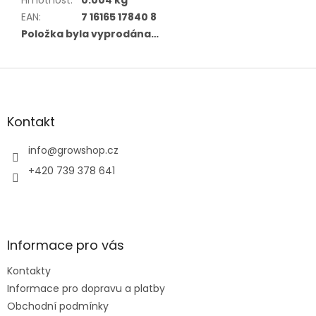
EAN
:
7 16165 17840 8
Položka byla vyprodána…
Z
á
p
a
Kontakt
t
í
info
@
growshop.cz
+420 739 378 641
Informace pro vás
Kontakty
Informace pro dopravu a platby
Obchodní podmínky