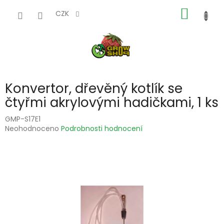
Přejít
NÁKUP
na
CZK
obsah
KOŠÍK
Konvertor, dřevěný kotlík se
čtyřmi akrylovými hadičkami, 1 ks
GMP-S17E1
Průměrné
Neohodnoceno
Podrobnosti hodnocení
hodnocení
produktu
je
0,0
z
5
hvězdiček.