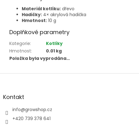
Materiál kotlíku:
dřevo
Hadičky:
4× akrylová hadička
Hmotnost:
10 g
Doplňkové parametry
Kategorie
:
Kotlíky
Hmotnost
:
0.01 kg
Položka byla vyprodána…
Z
á
p
a
Kontakt
t
í
info
@
growshop.cz
+420 739 378 641