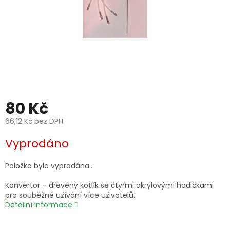
80 Kč
66,12 Kč bez DPH
Měrná
Vyprodáno
cena:
Položka byla vyprodána…
Konvertor – dřevěný kotlík se čtyřmi akrylovými hadičkami
pro souběžné užívání více uživatelů.
Detailní informace