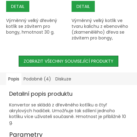
DETAIL
DETAIL
Výměnný velký dřevěný
Výměnný velký kotlík ve
kotlík se závitem pro
tvaru kalichu z ebenového
bongy, hmotnost 30 g.
(zkamenělého) dřeva se
závitem pro bongy,
hmotnost 30 g.
ZOBRAZIT VŠECHNY SOUVISEJÍCÍ PRODUKTY
Popis
Podobné (4)
Diskuze
Detailní popis produktu
Konvertor se skládá z dřevěného kotlíku a čtyř
akrylových hadiček. Umožňuje tak sdílení jednoho
kotlíku více uživateli současně. Hmotnost je přibližně 10
g.
Parametry