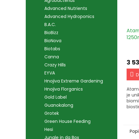
Agrobacterias
Advanced Nutrients
Advanced Hydroponics
B.A.C.
Atam
BioBizz
1250
BioNova
Biotabs
Canna
3 5
Crazy Hills
EYVA
D
Hnojiva Extreme Gardening
Atami
Hnojiva Florganics
je un
Gold Label
biomi
Guanokalong
biost
podpo
Grotek
podíl
Green House Feeding
enzym
Hesi
vhodn
Popi
Jungle in da Box