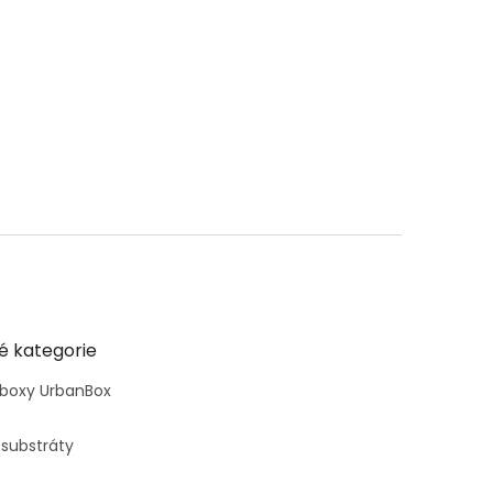
é kategorie
 boxy UrbanBox
 substráty