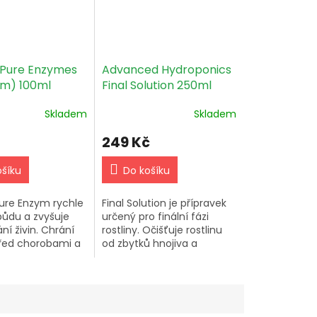
 Pure Enzymes
Advanced Hydroponics
ym) 100ml
Final Solution 250ml
Skladem
Skladem
249 Kč
ošíku
Do košíku
ure Enzym rychle
Final Solution je přípravek
půdu a zvyšuje
určený pro finální fázi
ní živin. Chrání
rostliny. Očišťuje rostlinu
před chorobami a
od zbytků hnojiva a
 solmi. Ideální
rostlinného odpadu a
 růst a květ.
zároveň zvyšuje
é dávkování: 1...
obranyschopnost rostliny.
Vhodné pro...