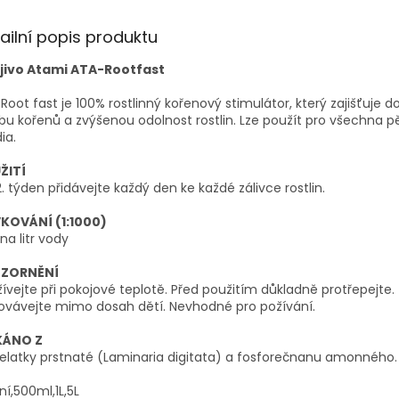
ailní popis produktu
jivo Atami ATA-Rootfast
Root fast je 100% rostlinný kořenový stimulátor, který zajišťuje d
bu kořenů a zvýšenou odolnost rostlin. Lze použít pro všechna p
ia.
ŽITÍ
 2. týden přidávejte každý den ke každé zálivce rostlin.
KOVÁNÍ (1:1000)
 na litr vody
ZORNĚNÍ
ívejte při pokojové teplotě. Před použitím důkladně protřepejte.
ovávejte mimo dosah dětí. Nevhodné pro požívání.
KÁNO Z
latky prstnaté (Laminaria digitata) a fosforečnanu amonného.
ní,500ml,1L,5L