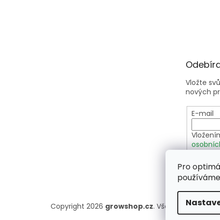
Odebíra
Vložte sv
nových p
E-mail
Vložení
osobníc
Pro optimá
PŘIHLÁ
používáme 
Nastave
Copyright 2026
growshop.cz
. Všechna práva vy