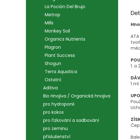
La Poción Del Brujo
Det
Metrop
Mills
Hno
Monkey Soil
ATA 
Organics Nutrients
tvor
Plagron
méd
Plant Success
POU
Shogun
1. a
Terra Aquatica
DÁV
Ostatní
1 ml
Aditiva
UPO
Bio Hnojiva / Organická hnojiva
Použ
pro hydroponii
Uch
pro kokos
ZÍS
pro řízkování a sadbování
Čepe
pro zeminu
příslušenství
Bale