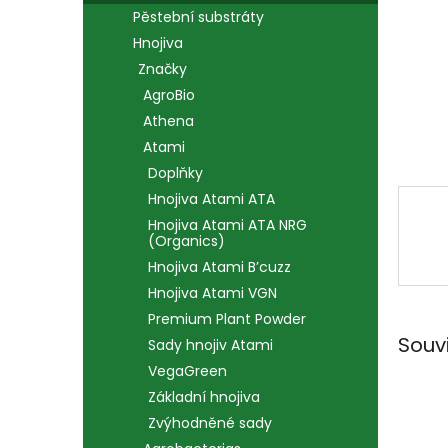
n
Pěstební substráty
e
Hnojiva
l
Značky
AgroBio
Athena
Atami
Doplňky
Hnojiva Atami ATA
Hnojiva Atami ATA NRG
(Organics)
Hnojiva Atami B’cuzz
Hnojiva Atami VGN
Premium Plant Powder
Souv
Sady hnojiv Atami
VegaGreen
Základní hnojiva
Zvýhodněné sady