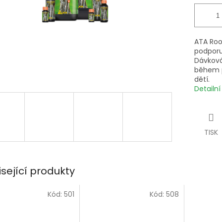
ATA Root
podporu
Dávkován
během p
dětí.
Detailn
TISK
isející produkty
Kód:
501
Kód:
508