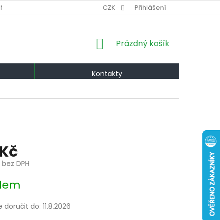
NÍ PODMÍNKY
VÝMĚNA A VRÁCENÍ
CZK
Přihlášení
PODMÍNKY OCHRANY OS
NÁKUPNÍ
Prázdný košík
KOŠÍK
Kontakty
 Kč
č bez DPH
dem
doručit do:
11.8.2026