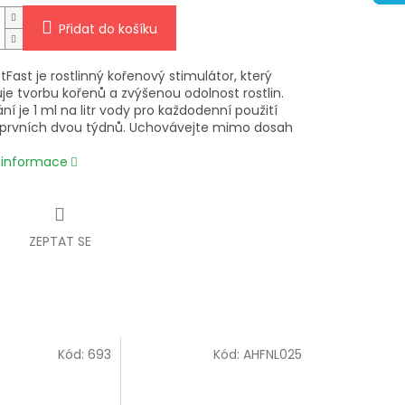
Přidat do košíku
Fast je rostlinný kořenový stimulátor, který
je tvorbu kořenů a zvýšenou odolnost rostlin.
í je 1 ml na litr vody pro každodenní použití
rvních dvou týdnů. Uchovávejte mimo dosah
í informace
ZEPTAT SE
Kód:
693
Kód:
AHFNL025