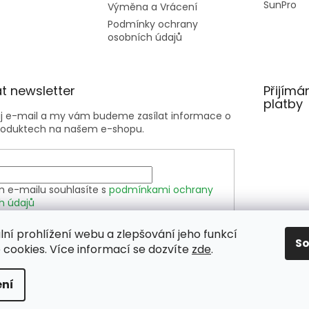
SunPro
Výměna a Vrácení
Podmínky ochrany
osobních údajů
t newsletter
Přijímá
platby
ůj e-mail a my vám budeme zasílat informace o
roduktech na našem e-shopu.
m e-mailu souhlasíte s
podmínkami ochrany
h údajů
lní prohlížení webu a zlepšování jeho funkcí
SIT SE
S
cookies. Více informací se dozvíte
zde
.
ní
hrazena.
Upravit nastavení cookies