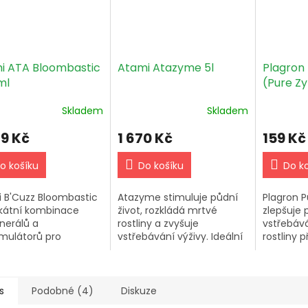
i ATA Bloombastic
Atami Atazyme 5l
Plagron
ml
(Pure Z
Skladem
Skladem
39 Kč
1 670 Kč
159 Kč
o košíku
Do košíku
Do k
 B'Cuzz Bloombastic
Atazyme stimuluje půdní
Plagron P
ikátní kombinace
život, rozkládá mrtvé
zlepšuje 
nerálů a
rostliny a zvyšuje
vstřebává
imulátorů pro
vstřebávání výživy. Ideální
rostliny 
ru květu. Zvyšuje
pro pěstování v zemině,
škodlivými
 cukru, povzbuzuje
hydroponii a kokosu.
pro rychlý
atické procesy a je
Dávkování: 2 ml na litr
Doporučen
é pro všechny...
vody.
s
Podobné (4)
Diskuze