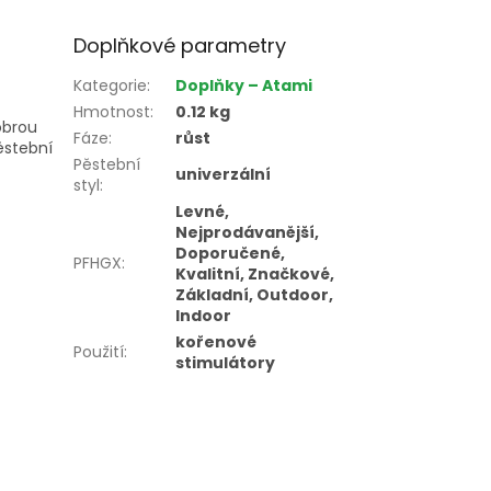
Doplňkové parametry
Kategorie
:
Doplňky – Atami
Hmotnost
:
0.12 kg
obrou
Fáze
:
růst
ěstební
Pěstební
univerzální
styl
:
Levné,
Nejprodávanější,
Doporučené,
PFHGX
:
Kvalitní, Značkové,
Základní, Outdoor,
Indoor
kořenové
Použití
:
stimulátory