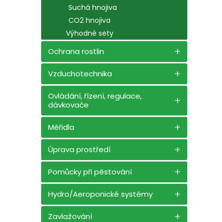
Suchá hnojiva
CO2 hnojiva
Výhodné sety
Ochrana rostlin
Vzduchotechnika
Ovládání, řízení, regulace,
dávkovače
Měřidla
Úprava prostředí
Pomůcky při pěstování
Hydro/Aeroponické systémy
Zavlažování