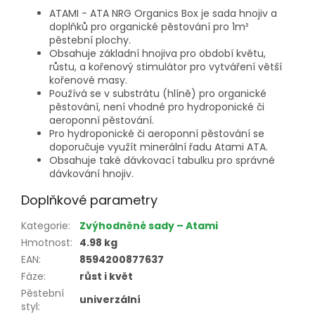
ATAMI - ATA NRG Organics Box je sada hnojiv a
doplňků pro organické pěstování pro 1m²
pěstební plochy.
Obsahuje základní hnojiva pro období květu,
růstu, a kořenový stimulátor pro vytváření větší
kořenové masy.
Používá se v substrátu (hlíně) pro organické
pěstování, není vhodné pro hydroponické či
aeroponní pěstování.
Pro hydroponické či aeroponní pěstování se
doporučuje využít minerální řadu Atami ATA.
Obsahuje také dávkovací tabulku pro správné
dávkování hnojiv.
Doplňkové parametry
Kategorie
:
Zvýhodněné sady – Atami
Hmotnost
:
4.98 kg
EAN
:
8594200877637
Fáze
:
růst i květ
Pěstební
univerzální
styl
: