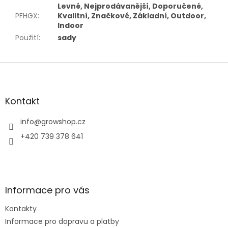
Levné, Nejprodávanější, Doporučené,
PFHGX
:
Kvalitní, Značkové, Základní, Outdoor,
Indoor
Použití
:
sady
Z
á
p
a
Kontakt
t
í
info
@
growshop.cz
+420 739 378 641
Informace pro vás
Kontakty
Informace pro dopravu a platby