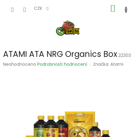
Přejít
NÁKUP
na
CZK
obsah
KOŠÍK
ATAMI ATA NRG Organics Box
22303
Průměrné
Neohodnoceno
Podrobnosti hodnocení
Značka:
Atami
hodnocení
produktu
je
0,0
z
5
hvězdiček.