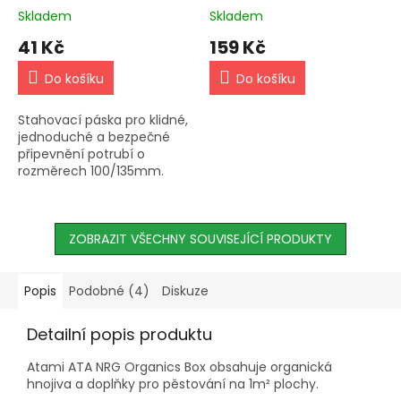
Skladem
Skladem
41 Kč
159 Kč
Do košíku
Do košíku
Stahovací páska pro klidné,
jednoduché a bezpečné
připevnění potrubí o
rozměrech 100/135mm.
Vyrobeno z galvanizované
oceli. Kompatibilní s Aluflex,
combiflex a sonoflex.
ZOBRAZIT VŠECHNY SOUVISEJÍCÍ PRODUKTY
Popis
Podobné (4)
Diskuze
Detailní popis produktu
Atami ATA NRG Organics Box obsahuje organická
hnojiva a doplňky pro pěstování na 1m² plochy.