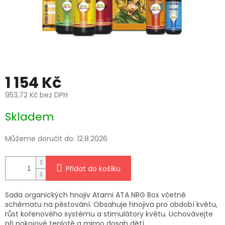
1 154 Kč
953,72 Kč bez DPH
Měrná
Skladem
cena:
Můžeme doručit do:
12.8.2026
Přidat do košíku
Sada organických hnojiv Atami ATA NRG Box včetně
schématu na pěstování. Obsahuje hnojiva pro období květu,
růst kořenového systému a stimulátory květu. Uchovávejte
při pokojové teplotě a mimo dosah dětí.