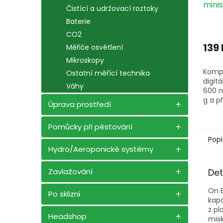
mini
Čistící a udržovací roztoky
Baterie
CO2
139
Měřiče osvětlení
Mikroskopy
Komp
Ostatní měřící technika
digit
Váhy
600 m
g a př
Úprava prostředí
Pomůcky při pěstování
Popi
Hydro/Aeroponické systémy
Det
Zavlažování
On B
Po sklizni
kapa
z pl
Headshop
misk