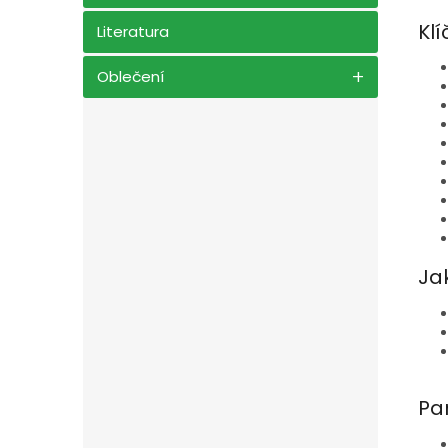
Klí
Literatura
Oblečení
Ja
Pa