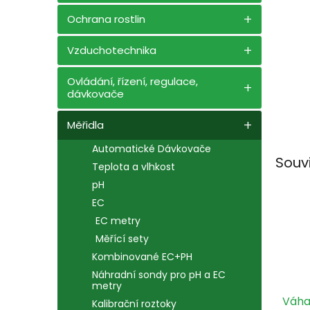
n
e
Ochrana rostlin
l
Vzduchotechnika
Ovládání, řízení, regulace,
dávkovače
Měřidla
Automatické Dávkovače
Souv
Teplota a vlhkost
pH
EC
EC metry
Měřící sety
Kombinované EC+PH
Náhradní sondy pro pH a EC
metry
Váh
Kalibrační roztoky