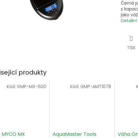
Černá p
s kapac
jako váž
Detailn
TISK
isející produkty
Kód:
GMP-MX-600
Kód:
GMP-AMT1078
a MYCO MX
AquaMaster Tools
Váha On