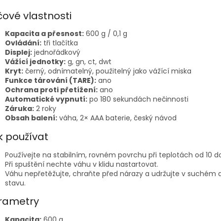
čové vlastnosti
Kapacita a přesnost:
600 g / 0,1 g
Ovládání:
tři tlačítka
Displej:
jednořádkový
Vážící jednotky:
g, gn, ct, dwt
Kryt:
černý, odnímatelný, použitelný jako vážící miska
Funkce tárování (TARE):
ano
Ochrana proti přetížení:
ano
Automatické vypnutí:
po 180 sekundách nečinnosti
Záruka:
2 roky
Obsah balení:
váha, 2× AAA baterie, český návod
k používat
Používejte na stabilním, rovném povrchu při teplotách od 10 d
Při spuštění nechte váhu v klidu nastartovat.
Váhu nepřetěžujte, chraňte před nárazy a udržujte v suchém 
stavu.
rametry
Kapacita:
600 g