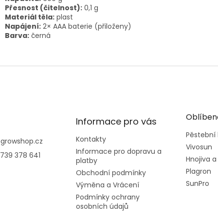
Přesnost (čitelnost):
0,1 g
Materiál těla:
plast
Napájení:
2× AAA baterie (přiloženy)
Barva:
černá
Oblíben
Informace pro vás
Pěstební
Kontakty
@
growshop.cz
Vivosun
Informace pro dopravu a
739 378 641
Hnojiva a
platby
Plagron
Obchodní podmínky
SunPro
Výměna a Vrácení
Podmínky ochrany
osobních údajů