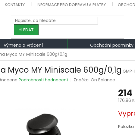
KONTAKTY
INFORMACE PRO DOPRAVU A PLATBY
OBCHOD
HLEDAT
Výměna a Vrácení
Obchodní podmínky
ha Myco MY Miniscale 600g/0,1g
a Myco MY Miniscale 600g/0,1g
GMP-
rné
dnoceno
Podrobnosti hodnocení
Značka:
On Balance
ení
214
tu
176,86 
Měrná
Vypr
cena:
ek.
Položka