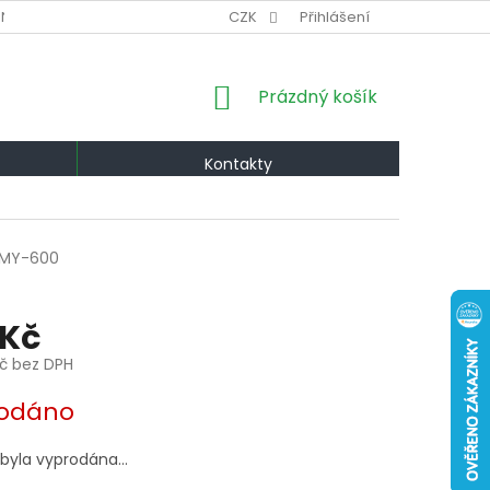
NÍ PODMÍNKY
VÝMĚNA A VRÁCENÍ
CZK
Přihlášení
PODMÍNKY OCHRANY OS
NÁKUPNÍ
Prázdný košík
KOŠÍK
Kontakty
MY-600
 Kč
Kč bez DPH
odáno
 byla vyprodána…