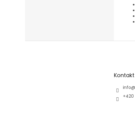
Z
á
p
a
t
Kontakt
í
info
+420 