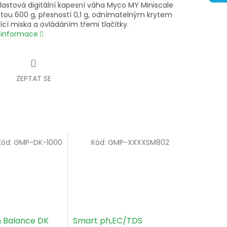
lastová digitální kapesní váha Myco MY Miniscale
itou 600 g, přesností 0,1 g, odnímatelným krytem
ící miska a ovládáním třemi tlačítky.
í informace
ZEPTAT SE
Kód:
GMP-DK-1000
Kód:
GMP-XXXXSM802
 Balance DK
Smart ph,EC/TDS