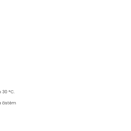
o 30 °C.
a čistém