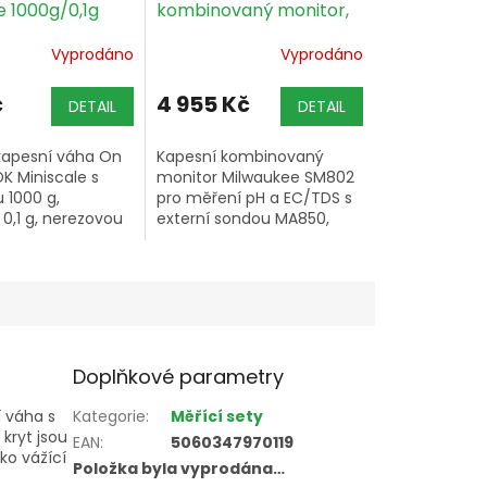
e 1000g/0,1g
kombinovaný monitor,
neúplné zboží
Vyprodáno
Vyprodáno
č
4 955 Kč
DETAIL
DETAIL
 kapesní váha On
Kapesní kombinovaný
K Miniscale s
monitor Milwaukee SM802
 1000 g,
pro měření pH a EC/TDS s
 0,1 g, nerezovou
externí sondou MA850,
 funkcí počítání
prodáváno jako neúplné
S) a přepínáním
zboží – pH sonda
cích jednotek;
nepracuje přesně, EC měří
..
správně.
Doplňkové parametry
í váha s
Kategorie
:
Měřící sety
kryt jsou
EAN
:
5060347970119
ko vážící
Položka byla vyprodána…