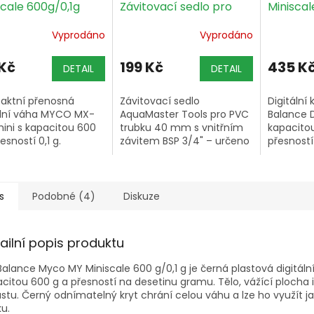
scale 600g/0,1g
Závitovací sedlo pro
Miniscal
PVC trubku 40 mm s
Vyprodáno
Vyprodáno
vnitřním závitem 3/4
 Kč
199 Kč
435 K
DETAIL
DETAIL
aktní přenosná
Závitovací sedlo
Digitální
ální váha MYCO MX-
AquaMaster Tools pro PVC
Balance D
ini s kapacitou 600
trubku 40 mm s vnitřním
kapacitou
esností 0,1 g.
závitem BSP 3/4" – určeno
přesností
výhradně pro inline
plošinou,
elektrody AquaMaster
kusů (PC
Tools s vnějším závitem
čtyř váží
3/4".
hmotnost.
s
Podobné (4)
Diskuze
ailní popis produktu
alance Myco MY Miniscale 600 g/0,1 g je černá plastová digitáln
citou 600 g a přesností na desetinu gramu. Tělo, vážící plocha i 
astu. Černý odnímatelný kryt chrání celou váhu a lze ho využít ja
u.