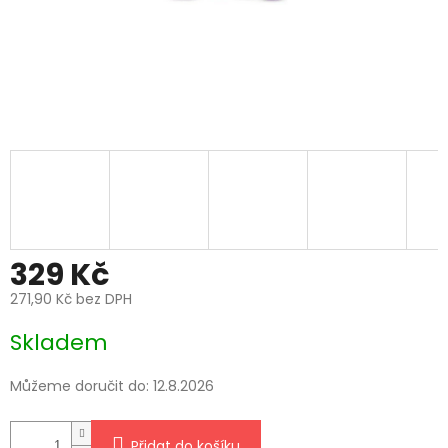
329 Kč
271,90 Kč bez DPH
Měrná
Skladem
cena:
Můžeme doručit do:
12.8.2026
Přidat do košíku