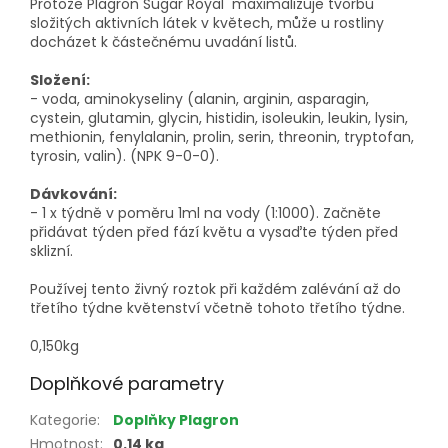
Protože Plagron Sugar Royal maximalizuje tvorbu
složitých aktivních látek v květech, může u rostliny
docházet k částečnému uvadání listů.
Složení:
- voda, aminokyseliny (alanin, arginin, asparagin,
cystein, glutamin, glycin, histidin, isoleukin, leukin, lysin,
methionin, fenylalanin, prolin, serin, threonin, tryptofan,
tyrosin, valin). (NPK 9-0-0).
Dávkování:
- 1 x týdně v poměru 1ml na vody (1:1000). Začněte
přidávat týden před fází květu a vysaďte týden před
sklizní.
Používej tento živný roztok při každém zalévání až do
třetího týdne květenství včetně tohoto třetího týdne.
0,150kg
Doplňkové parametry
Kategorie
:
Doplňky Plagron
Hmotnost
:
0.14 kg