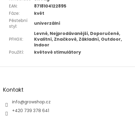
EAN
:
8718104122895
Fáze
:
květ
Pěstební
univerzální
styl
:
Levné, Nejprodávanější, Doporučené,
PFHGX
:
Kvalitní, Značkové, Základní, Outdoor,
Indoor
Použití
:
květové stimulátory
Z
á
p
a
Kontakt
t
í
info
@
growshop.cz
+420 739 378 641