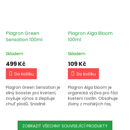
Plagron Green
Plagron Alga Bloom
Sensation 100ml
100ml
Skladem
Skladem
499 Kč
109 Kč
Do košíku
Do košíku
Plagron Green Sensation je
Plagron Alga bloom je
silný booster pro kvetení,
organická výživa pro fázi
zvyšuje výnos a zlepšuje
kvetení rostlin. Obsahuje
chuť plodů. Snadné
živiny z mořských řas,
dávkování a vhodné pro
podporuje zdravý růst a
různé systémy zavlažování.
květ. Pomáhá ochránit
rostliny před soli a
ZOBRAZIT VŠECHNY SOUVISEJÍCÍ PRODUKTY
plísněmi,...