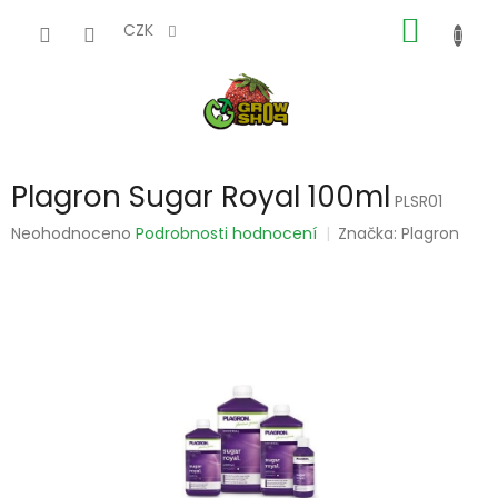
Přejít
NÁKUP
na
CZK
obsah
KOŠÍK
Plagron Sugar Royal 100ml
PLSR01
Průměrné
Neohodnoceno
Podrobnosti hodnocení
Značka:
Plagron
hodnocení
produktu
je
0,0
z
5
hvězdiček.