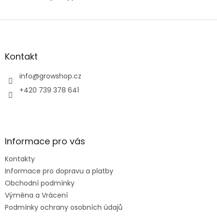
Z
á
p
a
Kontakt
t
í
info
@
growshop.cz
+420 739 378 641
Informace pro vás
Kontakty
Informace pro dopravu a platby
Obchodní podmínky
Výměna a Vrácení
Podmínky ochrany osobních údajů