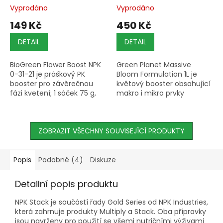
Vyprodáno
Vyprodáno
149 Kč
450 Kč
DETAIL
DETAIL
BioGreen Flower Boost NPK
Green Planet Massive
0-31-21 je práškový PK
Bloom Formulation 1L je
booster pro závěrečnou
květový booster obsahující
fázi kvetení; 1 sáček 75 g,
makro i mikro prvky
dávka 1/2 sáčku na 100 litrů
nezbytné pro fázi kvetení,
vody.
hmotnost 1 kg.
ZOBRAZIT VŠECHNY SOUVISEJÍCÍ PRODUKTY
Popis
Podobné (4)
Diskuze
Detailní popis produktu
NPK Stack je součástí řady Gold Series od NPK Industries,
která zahrnuje produkty Multiply a Stack. Oba přípravky
jsou navrženy pro použití se všemi nutričními výživami