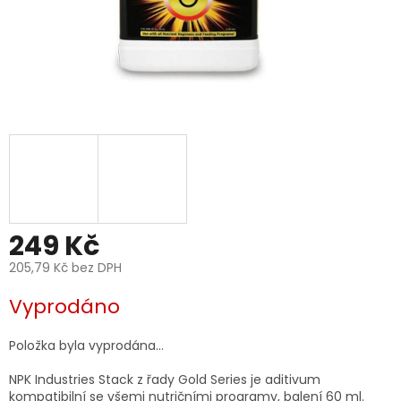
249 Kč
205,79 Kč bez DPH
Měrná
Vyprodáno
cena:
Položka byla vyprodána…
NPK Industries Stack z řady Gold Series je aditivum
kompatibilní se všemi nutričními programy, balení 60 ml.