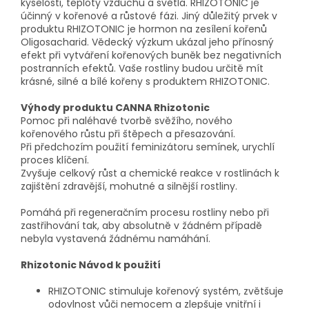
kyselosti, teploty vzduchu a světla. RHIZOTONIC je
účinný v kořenové a růstové fázi. Jiný důležitý prvek v
produktu RHIZOTONIC je hormon na zesílení kořenů
Oligosacharid. Vědecký výzkum ukázal jeho přínosný
efekt při vytváření kořenových buněk bez negativních
postranních efektů. Vaše rostliny budou určitě mít
krásné, silné a bílé kořeny s produktem RHIZOTONIC.
Výhody produktu CANNA Rhizotonic
Pomoc při naléhavé tvorbě svěžího, nového
kořenového růstu při štěpech a přesazování.
Při předchozím použití feminizátoru semínek, urychlí
proces klíčení.
Zvyšuje celkový růst a chemické reakce v rostlinách k
zajištění zdravější, mohutné a silnější rostliny.
Pomáhá při regeneračním procesu rostliny nebo při
zastřihování tak, aby absolutně v žádném případě
nebyla vystavená žádnému namáhání.
Rhizotonic Návod k použití
RHIZOTONIC stimuluje kořenový systém, zvětšuje
odovlnost vůči nemocem a zlepšuje vnitřní i