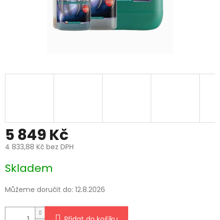
5 849 Kč
4 833,88 Kč bez DPH
Měrná
Skladem
cena:
Můžeme doručit do:
12.8.2026
Přidat do košíku