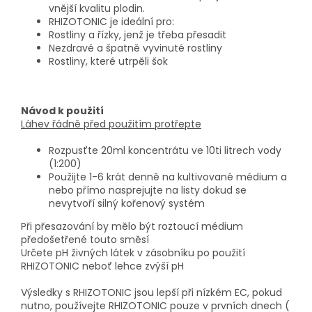
vnější kvalitu plodin.
RHIZOTONIC je ideální pro:
Rostliny a řízky, jenž je třeba přesadit
Nezdravé a špatně vyvinuté rostliny
Rostliny, které utrpěli šok
Návod k použití
Láhev řádně před použitím protřepte
Rozpusťte 20ml koncentrátu ve 10ti litrech vody
(1:200)
Použijte 1-6 krát denně na kultivované médium a
nebo přímo nasprejujte na listy dokud se
nevytvoří silný kořenový systém
Při přesazování by mělo být roztoucí médium
předošetřené touto směsí
Určete pH živných látek v zásobníku po použití
RHIZOTONIC neboť lehce zvýší pH
Výsledky s RHIZOTONIC jsou lepší při nízkém EC, pokud
nutno, používejte RHIZOTONIC pouze v prvních dnech (