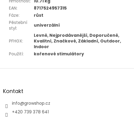
Hmotnost
:
10.71 kg
EAN
:
8717524957315
Fáze
:
růst
Pěstební
univerzální
styl
:
Levné, Nejprodávanější, Doporučené,
PFHGX
:
Kvalitní, Značkové, Základní, Outdoor,
Indoor
Použití
:
kořenové stimulátory
Z
á
p
a
Kontakt
t
í
info
@
growshop.cz
+420 739 378 641