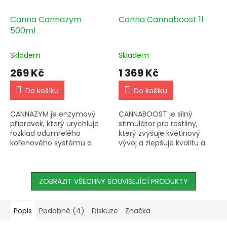
Canna Cannazym
Canna Cannaboost 1l
500ml
Skladem
Skladem
269 Kč
1 369 Kč
Do košíku
Do košíku
CANNAZYM je enzymový
CANNABOOST je silný
přípravek, který urychluje
stimulátor pro rostliny,
rozklad odumřelého
který zvyšuje květinový
kořenového systému a
vývoj a zlepšuje kvalitu a
zvyšuje odolnost rostlin
sklizeň. Má univerzální
proti choroboplodným
použití a zlepšuje zrání
organismům. Obsahuje
plodů a jejich ochranu.
více než 12 různých...
ZOBRAZIT VŠECHNY SOUVISEJÍCÍ PRODUKTY
Také...
Popis
Podobné (4)
Diskuze
Značka