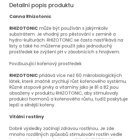
Detailní popis produktu
Canna Rhizotonic
RHIZOTONIC
může být používán s jakýmkoliv
substrátem. Je vhodný pro pěstování v zemině a
hydro-kulturách. RHIZOTONIC se často nastříkává na
listy a také ho můžeme použít jako jednoduchý
prostředek ke zvýšení pH v zásobnících s hnojivem.
Povzbuzující kořenový prostředek
RHIZOTONIC
přidává více než 60 mikrobiologických
látek, které značně zrychlují růst kořenového systému.
Různé stopové prvky a vitamíny jako je B1 a B2 jsou
obsaženy v produktu RHIZOTONIC, aby stimulovaly
produkci hormonů a kořenového růstu, tudíž poskytuje
lepší a silnější kořeny.
Vitální rostliny
Dobré výsledky začínají zdravou rostlinou. Je zde
mnoho rozdílných způsobů stimulování rostlin vedle