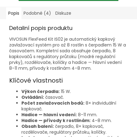
Popis
Podobné (4)
Diskuze
Detailní popis produktu
VIVOSUN FlexFeed Kit IS02 je automatický kapkový
zavlažovací systém pro až 8 rostlin s čerpadlem 15 W a
časovačem. Kompletní sada obsahuje čerpadlo, 8
kapkovačů s regulátory průtoku (modré regulační
prvky), rozdělovače, kolíčky a hadice — hlavní vedení
8–11 mm, přívody k rostlinám 4–8 mm.
Klíčové vlastnosti
Výkon čerpadla:
15 W.
Ovládání:
časovač.
Počet zavlažovacích bodů:
8× individuální
kapkovač.
Hadice — hlavní vedení:
8–11 mm.
Hadice — přívody k rostlinám:
4–8 mm.
Obsah balení:
čerpadlo, 8× kapkovač,
rozdělovače, regulátory průtoku, kolíčky.