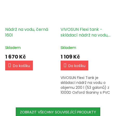
Nádrž na vodu, černá
VIVOSUN Flexi tank -
160l
skládací nádrž na vodu,
200l
Skladem
Skladem
1 670 Kč
1 109 Kč
Do košíku
Do košíku
VIVOSUN Flexi Tank je
skládací nádrž na vodu o
objemu 200 l (53 galonů) z
1000D Oxford tkaniny s PVC
povlakem — oděruvzdorná,
vodotěsná, s vnitřní vložkou
zpevněnou PVC výztuhami.
ZOBRAZIT VŠECHNY SOUVISEJÍCÍ PRODUKTY