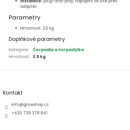
Instalace:
plug-and-play; napájení ze sítě přes
adaptér.
Parametry
Hmotnost: 2,5 kg
Doplňkové parametry
Kategorie
:
Čerpadla a čerpadýlka
Hmotnost
:
2.5 kg
Z
á
p
a
Kontakt
t
í
info
@
growshop.cz
+420 739 378 641