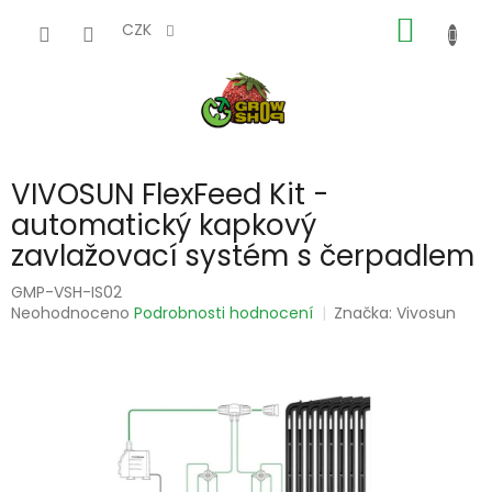
Přejít
NÁKUP
na
CZK
obsah
KOŠÍK
VIVOSUN FlexFeed Kit -
automatický kapkový
zavlažovací systém s čerpadlem
GMP-VSH-IS02
Průměrné
Neohodnoceno
Podrobnosti hodnocení
Značka:
Vivosun
hodnocení
produktu
je
0,0
z
5
hvězdiček.