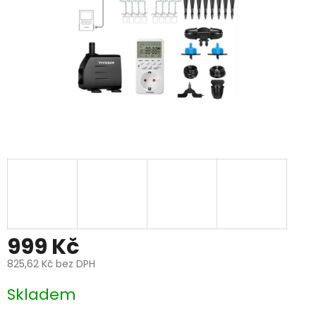
999 Kč
825,62 Kč bez DPH
Měrná
Skladem
cena: