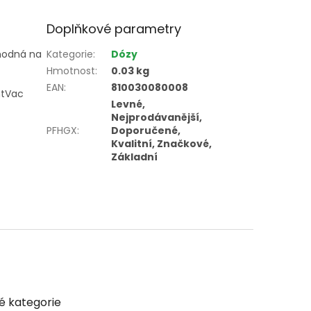
Doplňkové parametry
hodná na
Kategorie
:
Dózy
Hmotnost
:
0.03 kg
EAN
:
810030080008
htVac
Levné,
Nejprodávanější,
PFHGX
:
Doporučené,
Kvalitní, Značkové,
Základní
é kategorie