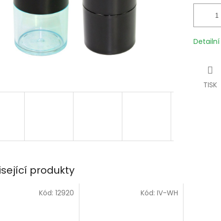
Detailn
TISK
isející produkty
Kód:
12920
Kód:
IV-WH