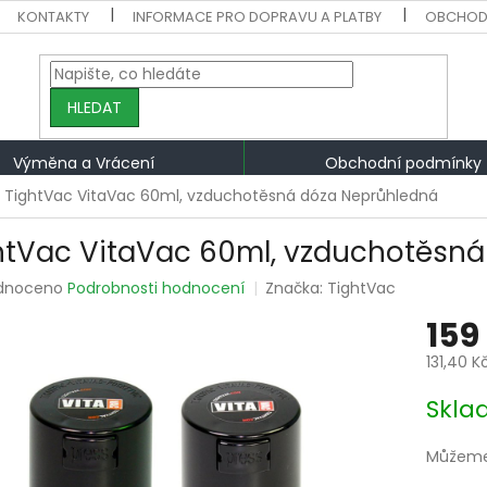
KONTAKTY
INFORMACE PRO DOPRAVU A PLATBY
OBCHOD
HLEDAT
Výměna a Vrácení
Obchodní podmínky
TightVac VitaVac 60ml, vzduchotěsná dóza Neprůhledná
htVac VitaVac 60ml, vzduchotěsn
rné
dnoceno
Podrobnosti hodnocení
Značka:
TightVac
ení
159
tu
131,40 K
Měrná
Skla
cena:
ek.
Můžeme 