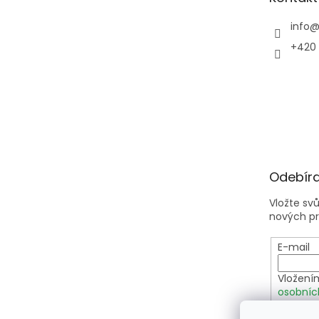
í
info
+420 
Odebíra
Vložte sv
nových p
E-mail
Vložení
osobníc