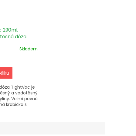
c 290ml,
těsná dóza
edná
Skladem
ošíku
dóza TightVac je
ěsný a vodotěsný
yliny. Velmi pevná
á krabička s
u 290ml a
9,5x7,6cm.