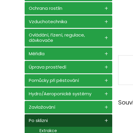
n
e
Ochrana rostlin
l
Vzduchotechnika
Ovládání, řízení, regulace,
dávkovače
Měřidla
Úprava prostředí
Pomůcky při pěstování
Hydro/Aeroponické systémy
Souv
Zavlažování
Po sklizni
Extrakce