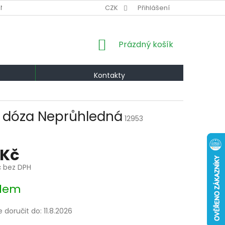
NÍ PODMÍNKY
VÝMĚNA A VRÁCENÍ
CZK
Přihlášení
PODMÍNKY OCHRANY OS
NÁKUPNÍ
Prázdný košík
KOŠÍK
Kontakty
á dóza Neprůhledná
12953
 Kč
č bez DPH
dem
doručit do:
11.8.2026