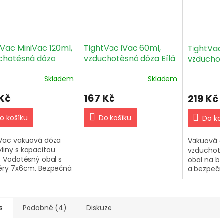
tVac MiniVac 120ml,
TightVac iVac 60ml,
TightVa
chotěsná dóza
vzduchotěsná dóza Bílá
vzducho
ůhledná
Neprůhl
Skladem
Skladem
 Kč
167 Kč
219 Kč
o košíku
Do košíku
Do k
Vac vakuová dóza
Vakuová 
yliny s kapacitou
vzduchot
. Vodotěsný obal s
obal na b
ěry 7x6cm. Bezpečná
a bezpečn
ná krabička pro
kapacito
ání bylin.
rozměry 
s
Podobné (4)
Diskuze