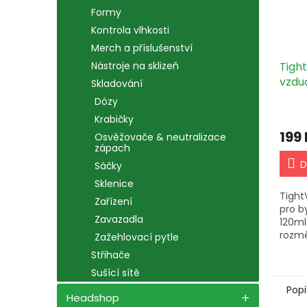
Formy
Kontrola vlhkosti
Merch a příslušenství
Tigh
Nástroje na sklizeň
vzdu
Skladování
Nepr
Dózy
Krabičky
199
Osvěžovače & neutralizace
zápach
D
Sáčky
Sklenice
Tight
Zařízení
pro b
Zavazadla
120ml
rozm
Zažehlovací pytle
a pev
Střihače
uchov
Sušící sítě
Popi
Headshop