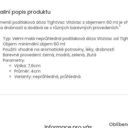
ailní popis produktu
jmenší podtlaková dóza TightVac VitaVac s objemem 60 ml je v
 a drobnosti a dodává se v různých barevných provedeních."
Typ: Velmi malá neprůhledná podtlaková dóza VitaVac od Tig
Objem: minimální objem 60 ml
Použití: vhodné na aromatické potraviny, léky, drobnosti
Barevné provedení: černá, modrá, zelená, žlutá
Parametry:
Výška: 7,6cm
Průměr: 4cm
Varianty: neprůhledná, průhledná
Oblíben
Informace pro vás