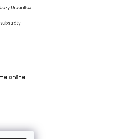
 boxy UrbanBox
 substráty
me online