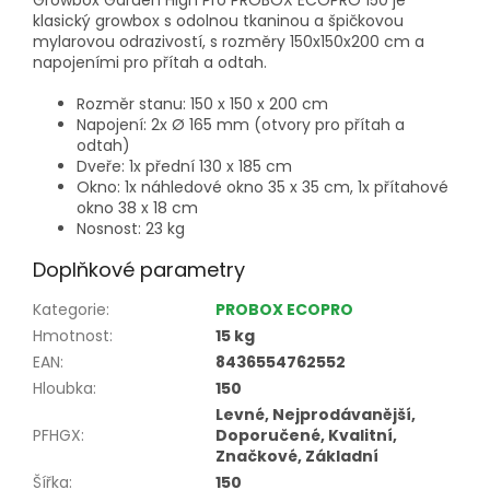
klasický growbox s odolnou tkaninou a špičkovou
mylarovou odrazivostí, s rozměry 150x150x200 cm a
napojeními pro přítah a odtah.
Rozměr stanu: 150 x 150 x 200 cm
Napojení: 2x Ø 165 mm (otvory pro přítah a
odtah)
Dveře: 1x přední 130 x 185 cm
Okno: 1x náhledové okno 35 x 35 cm, 1x přítahové
okno 38 x 18 cm
Nosnost: 23 kg
Doplňkové parametry
Kategorie
:
PROBOX ECOPRO
Hmotnost
:
15 kg
EAN
:
8436554762552
Hloubka
:
150
Levné, Nejprodávanější,
PFHGX
:
Doporučené, Kvalitní,
Značkové, Základní
Šířka
:
150