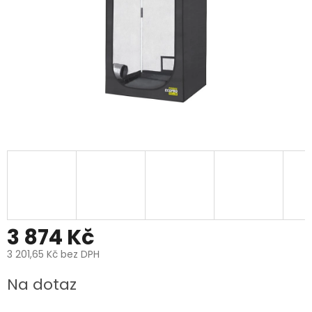
3 874 Kč
3 201,65 Kč bez DPH
Měrná
Na dotaz
cena: