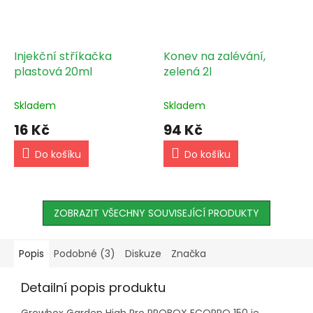
Injekční stříkačka
Konev na zalévání,
plastová 20ml
zelená 2l
Skladem
Skladem
16 Kč
94 Kč
Do košíku
Do košíku
ZOBRAZIT VŠECHNY SOUVISEJÍCÍ PRODUKTY
Popis
Podobné (3)
Diskuze
Značka
Detailní popis produktu
Growbox Garden High Pro PROBOX ECOPRO 150 je