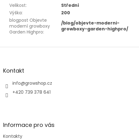
Velikost
:
Střední
Výška
:
200
blogpost Objevte
/blog/objevte-moderni-
moderní growboxy
growboxy-garden-highpro/
Garden Highpro
:
Z
á
p
a
Kontakt
t
í
info
@
growshop.cz
+420 739 378 641
Informace pro vás
Kontakty