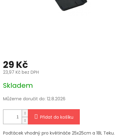
29 Kč
23,97 Kč bez DPH
Měrná
Skladem
cena:
Můžeme doručit do:
12.8.2026
Přidat do košíku
Podtácek vhodný pro květináče 25x25cm a 18L Teku.