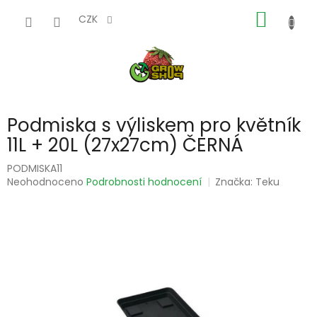
Přejít
NÁKUP
na
CZK
obsah
KOŠÍK
Podmiska s výliskem pro květník
11L + 20L (27x27cm) ČERNÁ
PODMISKA11
Průměrné
Neohodnoceno
Podrobnosti hodnocení
Značka:
Teku
hodnocení
produktu
je
0,0
z
5
hvězdiček.