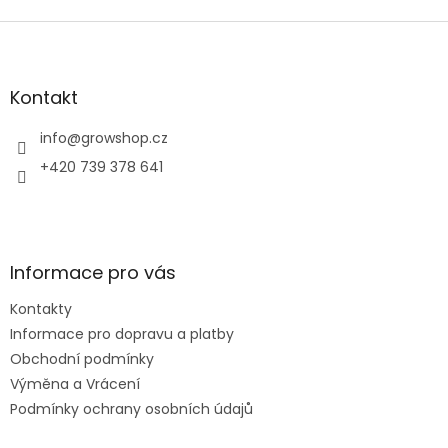
Z
á
p
a
Kontakt
t
í
info
@
growshop.cz
+420 739 378 641
Informace pro vás
Kontakty
Informace pro dopravu a platby
Obchodní podmínky
Výměna a Vrácení
Podmínky ochrany osobních údajů