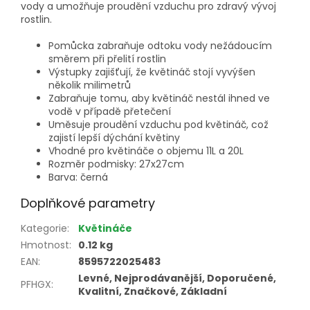
vody a umožňuje proudění vzduchu pro zdravý vývoj
rostlin.
Pomůcka zabraňuje odtoku vody nežádoucím
směrem při přelití rostlin
Výstupky zajišťují, že květináč stojí vyvýšen
několik milimetrů
Zabraňuje tomu, aby květináč nestál ihned ve
vodě v případě přetečení
Uměsuje proudění vzduchu pod květináč, což
zajistí lepší dýchání květiny
Vhodné pro květináče o objemu 11L a 20L
Rozměr podmisky: 27x27cm
Barva: černá
Doplňkové parametry
Kategorie
:
Květináče
Hmotnost
:
0.12 kg
EAN
:
8595722025483
Levné, Nejprodávanější, Doporučené,
PFHGX
:
Kvalitní, Značkové, Základní