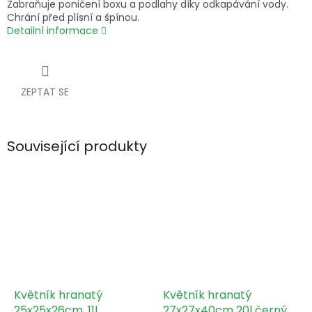
Zabraňuje poničení boxu a podlahy díky odkapávání vody.
Chrání před plísní a špínou.
Detailní informace
ZEPTAT SE
Související produkty
Květník hranatý
Květník hranatý
25x25x26cm, 11l
27x27x40cm 20l černý