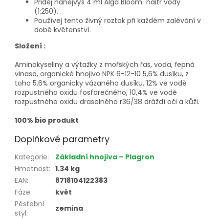
Přidej nanejvýš 4 ml Alga Bloom naitr vody
(1:250).
Používej tento živný roztok při každém zalévání v
době květenství.
Složení :
Aminokyseliny a výtažky z mořských řas, voda, řepná
vinasa, organické hnojivo NPK 6-12-10 5,6% dusíku, z
toho 5,6% organicky vázaného dusíku, 12% ve vodě
rozpustného oxidu fosforečného, 10,4% ve vodě
rozpustného oxidu draselného r36/38 dráždí oči a kůži.
100% bio produkt
Doplňkové parametry
Kategorie
:
Základní hnojiva – Plagron
Hmotnost
:
1.34 kg
EAN
:
8718104122383
Fáze
:
květ
Pěstební
zemina
styl
: