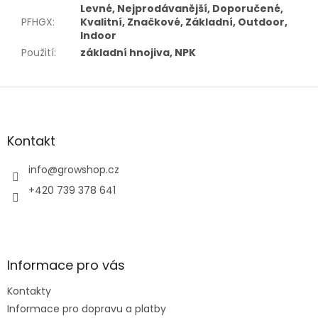
Levné, Nejprodávanější, Doporučené,
PFHGX
:
Kvalitní, Značkové, Základní, Outdoor,
Indoor
Použití
:
základní hnojiva, NPK
Z
á
p
a
Kontakt
t
í
info
@
growshop.cz
+420 739 378 641
Informace pro vás
Kontakty
Informace pro dopravu a platby