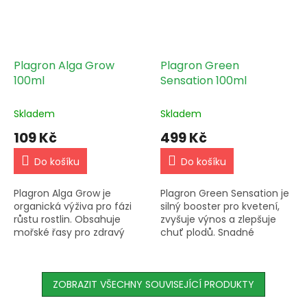
Plagron Alga Grow
Plagron Green
100ml
Sensation 100ml
Skladem
Skladem
109 Kč
499 Kč
Do košíku
Do košíku
Plagron Alga Grow je
Plagron Green Sensation je
organická výživa pro fázi
silný booster pro kvetení,
růstu rostlin. Obsahuje
zvyšuje výnos a zlepšuje
mořské řasy pro zdravý
chuť plodů. Snadné
růst, ochranu proti soli a
dávkování a vhodné pro
plísním a podporu tvorby
různé systémy zavlažování.
chlorofylu. Stimuluje růst
a...
ZOBRAZIT VŠECHNY SOUVISEJÍCÍ PRODUKTY