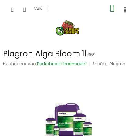
Přejít
NÁKUP
na
CZK
obsah
KOŠÍK
Plagron Alga Bloom 1l
669
Průměrné
Neohodnoceno
Podrobnosti hodnocení
Značka:
Plagron
hodnocení
produktu
je
0,0
z
5
hvězdiček.