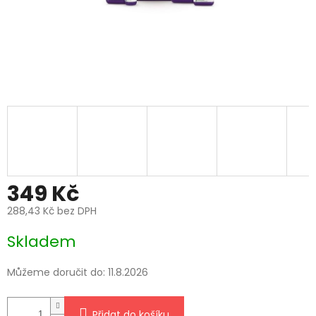
349 Kč
288,43 Kč bez DPH
Měrná
Skladem
cena:
Můžeme doručit do:
11.8.2026
Přidat do košíku