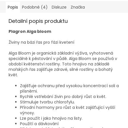
Popis
Podobné (4)
Diskuze
Značka
Detailní popis produktu
Plagron Alga bloom
Živiny na bázi řas pro fázi kvetení
Alga Bloom je organická základní výživa, vyhotovená
speciálně k pěstování v půdě. Alga Bloom se používá v
období květenství rostliny. Toto hnojivo na základě
mořských řas zajišťuje zdravé, silné rostliny a bohatý
květ.
Zajišťuje ochranu před vysokou koncentrací soli a
plísněmi.
Rychlé vstřebání živin pro dobrý růst a květ.
Stimuluje tvorbu chlorofylu.
Přírodní hormony pro růst a květ zajišťující vyšší
výnosy.
Lze použít i jako hnojivo na listy.
Použití a dávkování