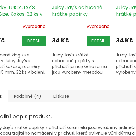
rky JUICY JAY'S
Juicy Jay's ochucené
Juicy Ja
Size, Kokos, 32 ks v
krátké papírky,
krátké p
ní
Jamaican rum, 32 ks v
Coconut,
Vyprodáno
Vyprodáno
balení
Kč
34 Kč
34 Kč
DETAIL
DETAIL
ené king size
Juicy Jay's krátké
Juicy Jay
y Juicy Jay's s
ochucené papírky s
ochucené
utí kokosu, rozměry
příchutí jamajského rumu
příchutí 
 45 mm, 32 ks v balení,
jsou vyrobeny metodou
vyroben
bené metodou
trojitého namáčení, mají
trojitého
tého namáčení v
barevný potisk a rozměry
barevný p
uti, s barevným
80 × 35 mm – balení
80 × 35 
kem.
obsahuje 32 kusů.
obsahuje 
s
Podobné (4)
Diskuze
ailní popis produktu
y Jay's krátké papírky s příchutí karamelu jsou vyráběny jedineč
dou trojitého namáčení v příchuti, která ovlivňuje vůni dýmu a