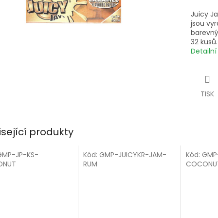
Juicy J
jsou vy
barevný
32 kusů.
Detailn
TISK
isející produkty
GMP-JP-KS-
Kód:
GMP-JUICYKR-JAM-
Kód:
GMP
ONUT
RUM
COCONU