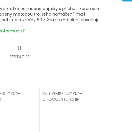
ay's krátké ochucené papírky s příchutí karamelu
robeny metodou trojitého namáčení, mají
 potisk a rozměry 80 × 35 mm – balení obsahuje
í informace
ZEPTAT SE
-JUICYKR-
Kód:
GMP-JUICYKR-
T
CHOCOLATE-CHIP