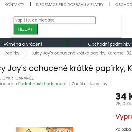
KONTAKTY
INFORMACE PRO DOPRAVU A PLATBY
OBCHOD
HLEDAT
Výměna a Vrácení
Obchodní podmínky
Papírky
Juicy Jay's ochucené krátké papírky, Karamel, 32 
cy Jay's ochucené krátké papírky, K
UICYKR-CARAMEL
rné
dnoceno
Podrobnosti hodnocení
Značka:
Juicy Jays
ení
34 
tu
28,10 Kč
Měrná
Vypr
cena:
ek.
Položka