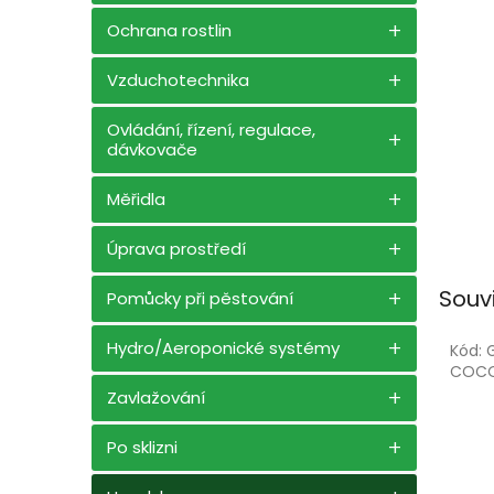
n
e
Ochrana rostlin
l
Vzduchotechnika
Ovládání, řízení, regulace,
dávkovače
Měřidla
Úprava prostředí
Souv
Pomůcky při pěstování
Hydro/Aeroponické systémy
Kód:
COC
Zavlažování
Po sklizni