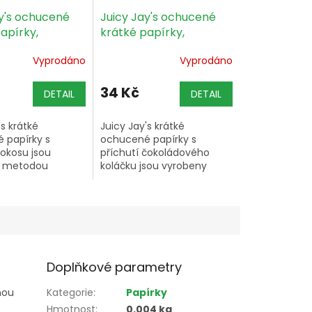
y's ochucené
Juicy Jay's ochucené
apírky,
krátké papírky,
 32 ks v balení
Chocolate chip, 32 ks v
Vyprodáno
Vyprodáno
balení
34 Kč
DETAIL
DETAIL
's krátké
Juicy Jay's krátké
 papírky s
ochucené papírky s
kokosu jsou
příchutí čokoládového
y metodou
koláčku jsou vyrobeny
 namáčení, mají
metodou trojitého
otisk a rozměry
namáčení, mají barevný
mm – balení
potisk a rozměry 80 × 35
32 kusů.
mm – balení obsahuje 32
kusů.
Doplňkové parametry
nou
Kategorie
:
Papírky
Hmotnost
:
0.004 kg