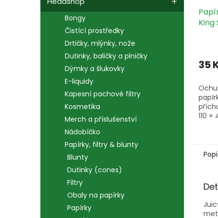
Headshop
Papí
Bongy
King 
Čistící prostředky
bale
Drtičky, mlýnky, nože
Dutinky, baličky a plničky
35 
Dýmky a šlukovky
E-liquidy
Ochuc
Kapesní pachové filtry
papírk
přích
Kosmetika
110 ×
Merch a příslušenství
vyro
Nádobíčko
troji
přích
Papírky, filtry & blunty
potis
Popi
Blunty
Dutinky (cones)
Filtry
Det
Obaly na papírky
Juic
Papírky
meto