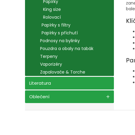
Papírky
zane
bale
King size
Rolovací
Klí
Papírky s filtry
Papírky s příchutí
Podnosy na bylinky
Pouzdra a obaly na tabák
Terpeny
Pa
Vaporizéry
Zapalovače & Torche
Literatura
Oblečení
Z
á
p
a