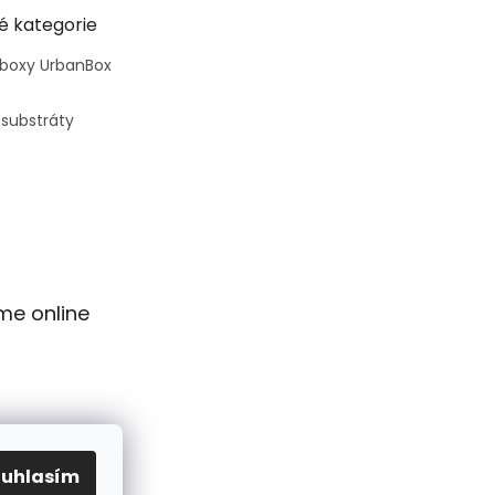
é kategorie
 boxy UrbanBox
 substráty
me online
ouhlasím