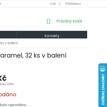
NÍ PODMÍNKY
VÝMĚNA A VRÁCENÍ
CZK
Přihlášení
PODMÍNKY OCHRANY OS
NÁKUPNÍ
Prázdný košík
KOŠÍK
Kontakty
ks v balení
aramel, 32 ks v balení
Kč
 bez DPH
odáno
 byla vyprodána…