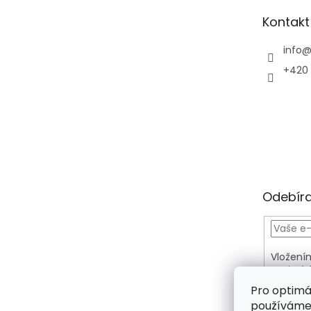
t
Kontakt
í
info
+420 
Odebíra
Vložení
osobníc
PŘIH
Pro optimá
používáme 
SE