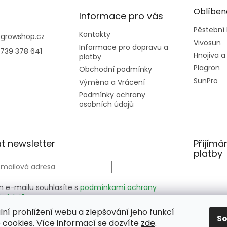
Oblíben
Informace pro vás
Pěstební
Kontakty
@
growshop.cz
Vivosun
Informace pro dopravu a
739 378 641
Hnojiva a
platby
Plagron
Obchodní podmínky
SunPro
Výměna a Vrácení
Podmínky ochrany
osobních údajů
t newsletter
Přijímá
platby
m e-mailu souhlasíte s
podmínkami ochrany
h údajů
LÁSIT
lní prohlížení webu a zlepšování jeho funkcí
S
cookies. Více informací se dozvíte
zde
.