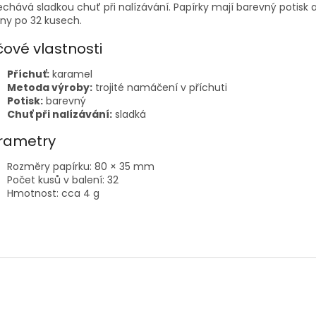
chává sladkou chuť při nalízávání. Papírky mají barevný potisk a
ny po 32 kusech.
čové vlastnosti
Příchuť:
karamel
Metoda výroby:
trojité namáčení v příchuti
Potisk:
barevný
Chuť při nalízávání:
sladká
rametry
Rozměry papírku: 80 × 35 mm
Počet kusů v balení: 32
Hmotnost: cca 4 g