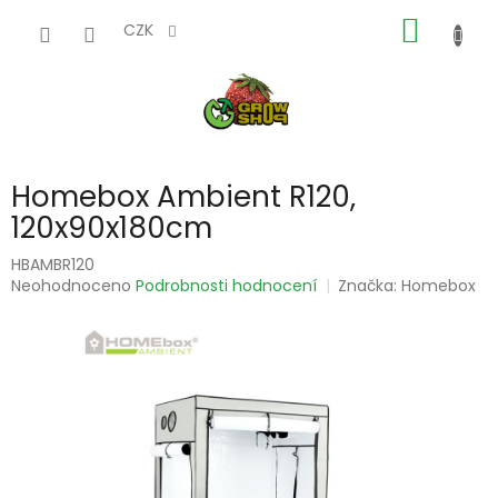
Přejít
NÁKUP
na
CZK
obsah
KOŠÍK
Homebox Ambient R120,
120x90x180cm
HBAMBR120
Průměrné
Neohodnoceno
Podrobnosti hodnocení
Značka:
Homebox
hodnocení
produktu
je
0,0
z
5
hvězdiček.