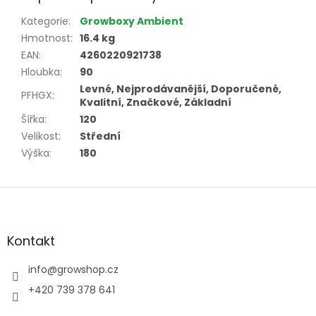
Kategorie
:
Growboxy Ambient
Hmotnost
:
16.4 kg
EAN
:
4260220921738
Hloubka
:
90
Levné, Nejprodávanější, Doporučené,
PFHGX
:
Kvalitní, Značkové, Základní
Šířka
:
120
Velikost
:
Střední
Výška
:
180
Z
á
p
a
Kontakt
t
í
info
@
growshop.cz
+420 739 378 641