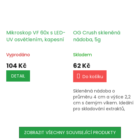
Mikroskop VF 60x s LED-
OG Crush skleněná
UV osvětlením, kapesní
nádoba, 5g
Vyprodáno
Skladem
104 Kč
62 Kč
DETAIL
Do košíku
Skleněná nádoba o
průměru 4 cm a výšce 2,2
cm s černým víkem. Ideální
pro skladování extraktů,
dodávaná včetně víka.
ZOBRAZIT VŠECHNY SOUVISEJÍCÍ PRODUKTY