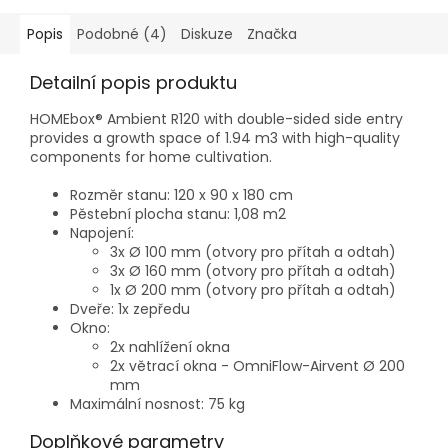
Popis
Podobné (4)
Diskuze
Značka
Detailní popis produktu
HOMEbox® Ambient R120 with double-sided side entry
provides a growth space of 1.94 m3 with high-quality
components for home cultivation.
Rozměr stanu: 120 x 90 x 180 cm
Pěstební plocha stanu: 1,08 m2
Napojení:
3x Ø 100 mm (otvory pro přítah a odtah)
3x Ø 160 mm (otvory pro přítah a odtah)
1x Ø 200 mm (otvory pro přítah a odtah)
Dveře: 1x zepředu
Okno:
2x nahlížení okna
2x větrací okna - OmniFlow-Airvent Ø 200
mm
Maximální nosnost: 75 kg
Doplňkové parametry