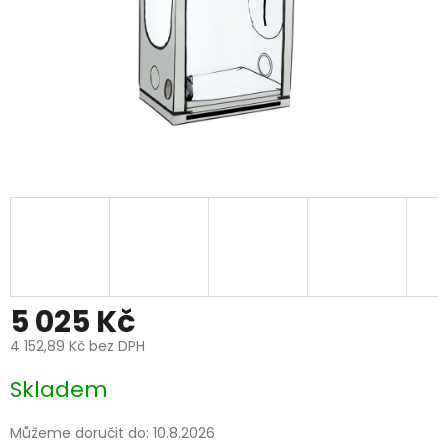
5 025 Kč
4 152,89 Kč bez DPH
Měrná
Skladem
cena:
Můžeme doručit do:
10.8.2026