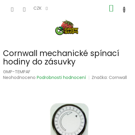
Přejít
NÁKUP
na
CZK
obsah
KOŠÍK
Cornwall mechanické spínací
hodiny do zásuvky
GMP-TEMPAF
Průměrné
Neohodnoceno
Podrobnosti hodnocení
Značka:
Cornwall
hodnocení
produktu
je
0,0
z
5
hvězdiček.