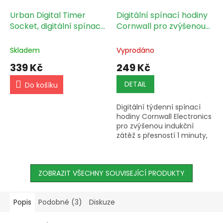
Urban Digital Timer
Digitální spínací hodiny
Socket, digitální spínací
Cornwall pro zvýšenou
hodiny
indukční zátěž
Skladem
Vyprodáno
339 Kč
249 Kč
DETAIL
Do košíku
Digitální týdenní spínací
hodiny Cornwall Electronics
pro zvýšenou indukční
zátěž s přesností 1 minuty,
8 denními programy,
záložní baterií a funkcí
Random, max. spínaný
ZOBRAZIT VŠECHNY SOUVISEJÍCÍ PRODUKTY
výkon...
Popis
Podobné (3)
Diskuze