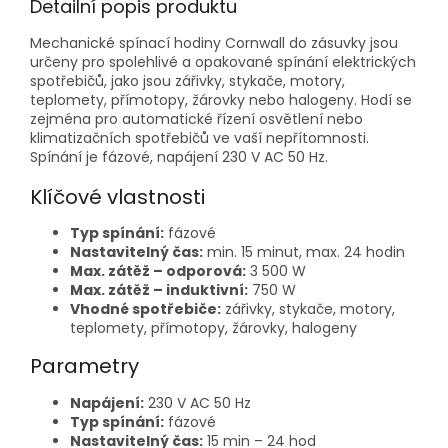
Detailní popis produktu
Mechanické spínací hodiny Cornwall do zásuvky jsou
určeny pro spolehlivé a opakované spínání elektrických
spotřebičů, jako jsou zářivky, stykače, motory,
teplomety, přímotopy, žárovky nebo halogeny. Hodí se
zejména pro automatické řízení osvětlení nebo
klimatizačních spotřebičů ve vaší nepřítomnosti.
Spínání je fázové, napájení 230 V AC 50 Hz.
Klíčové vlastnosti
Typ spínání:
fázové
Nastavitelný čas:
min. 15 minut, max. 24 hodin
Max. zátěž – odporová:
3 500 W
Max. zátěž – induktivní:
750 W
Vhodné spotřebiče:
zářivky, stykače, motory,
teplomety, přímotopy, žárovky, halogeny
Parametry
Napájení:
230 V AC 50 Hz
Typ spínání:
fázové
Nastavitelný čas:
15 min – 24 hod