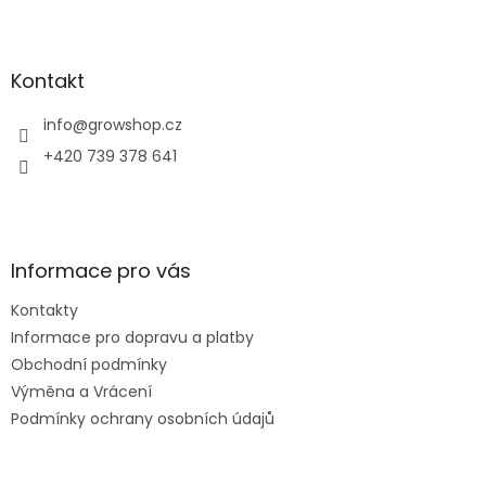
Z
á
p
a
Kontakt
t
í
info
@
growshop.cz
+420 739 378 641
Informace pro vás
Kontakty
Informace pro dopravu a platby
Obchodní podmínky
Výměna a Vrácení
Podmínky ochrany osobních údajů