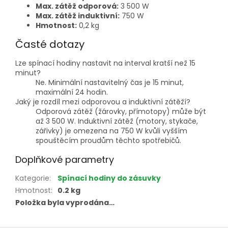
Max. zátěž odporová:
3 500 W
Max. zátěž induktivní:
750 W
Hmotnost:
0,2 kg
Časté dotazy
Lze spínací hodiny nastavit na interval kratší než 15
minut?
Ne. Minimální nastavitelný čas je 15 minut,
maximální 24 hodin.
Jaký je rozdíl mezi odporovou a induktivní zátěží?
Odporová zátěž (žárovky, přímotopy) může být
až 3 500 W. Induktivní zátěž (motory, stykače,
zářivky) je omezena na 750 W kvůli vyšším
spouštěcím proudům těchto spotřebičů.
Doplňkové parametry
Kategorie
:
Spínací hodiny do zásuvky
Hmotnost
:
0.2 kg
Položka byla vyprodána…