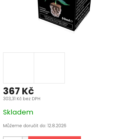
367 Kč
303,31 Kč bez DPH
Měrná
Skladem
cena:
Můžeme doručit do:
12.8.2026