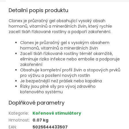
Detailní popis produktu
Clonex je průzračný gel obsahující vysoký obsah
hormonů, vitamínů a minerálních živin, který rychle
zacelí tkáň řízkované rostliny a podpoří zakořenění.
Clonex je průzračný gel s vysokým obsahem
hormonů, vitamínů a minerálních živin
Zacelí tkáň řízkované rostliny téměř okamžitě,
eliminuje riziko infekce nebo embolie a podporuje
zakořenění
Obsahuje kompletní profil živin a stopových prvků
pro výživu a posílení nových rostlin
Je bezpečnější než prášek nebo kapalina
Řízky jsou plné síly pro vývoj zdravého
kořenového systému
Doplňkové parametry
Kategorie
:
Kořenové stimulátory
Hmotnost
:
0.07 kg
EAN
:
5025644433507