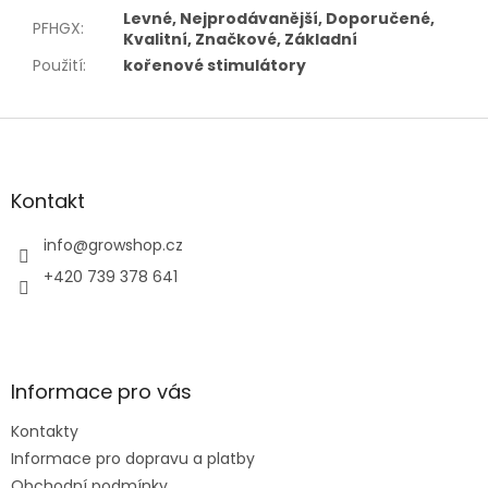
Levné, Nejprodávanější, Doporučené,
PFHGX
:
Kvalitní, Značkové, Základní
Použití
:
kořenové stimulátory
Z
á
p
a
Kontakt
t
í
info
@
growshop.cz
+420 739 378 641
Informace pro vás
Kontakty
Informace pro dopravu a platby
Obchodní podmínky