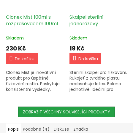
Clonex Mist 100ml s
Skalpel sterilní
rozprašovačem 100ml
jednorázový
Skladem
Skladem
230 Kč
19 Kč
Do košíku
Do košíku
Clonex Mist je inovativní
Sterilní skalpel pro řízkování.
produkt pro úspěšné
Rukojeť z tvrdého plastu,
řízkování rostlin. Poskytuje
neobsahuje latex. Baleno
konzistentní výsledky,
jednotlivě. Ideální pro
rychlý růst kořenů a silné,
precizní práci.
zdravé rostliny. Nezávislé
studie prokázaly...
ZOBRAZIT VŠECHNY SOUVISEJÍCÍ PRODUKTY
Popis
Podobné (4)
Diskuze
Značka