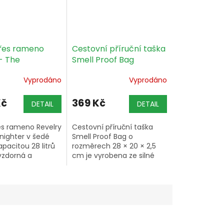
řes rameno
Cestovní příruční taška
- The
Smell Proof Bag
ter, 28l- šedá
Vyprodáno
Vyprodáno
Kč
369 Kč
DETAIL
DETAIL
es rameno Revelry
Cestovní příruční taška
nighter v šedé
Smell Proof Bag o
apacitou 28 litrů
rozměrech 28 × 20 × 2,5
vzdorná a
cm je vyrobena ze silné
ná díky
nylonové síťoviny s
ému systému
aktivním uhlím
 filtru,
zachycujícím zápach a je
ným zipům a
opatřena těsným zipem
.
pro...