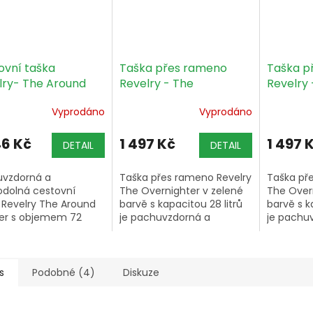
ovní taška
Taška přes rameno
Taška p
lry- The Around
Revelry - The
Revelry 
er, 72l- zelená
Overnighter, 28l-
Overnigh
Vyprodáno
Vyprodáno
zelená
46 Kč
1 497 Kč
1 497 
DETAIL
DETAIL
uvzdorná a
Taška přes rameno Revelry
Taška př
dolná cestovní
The Overnighter v zelené
The Over
 Revelry The Around
barvě s kapacitou 28 litrů
barvě s k
er s objemem 72
je pachuvzdorná a
je pachu
, trojvrstvým uhlíkovým
voděodolná díky
voděodol
em a voděodolnými
třívrstvému systému
třívrstv
– druhá největší v
uhlíkového filtru,
uhlíkového
mentu Revelry...
voděodolným zipům a
voděodol
s
Podobné (4)
Diskuze
gumové...
gumové..