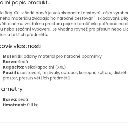
ailní popis produktu
le Bag XXL v šedé barvě je velkokapacitní cestovní taška vyrobe
ného materiálu zvládajícího náročné cestování i skladování. Dík
věřitelnému vnitřnímu prostoru pojme téměř vše potřebné na 
u nebo sezónní vybavení. Je vhodná rovněž pro přesun nebo ul
ích a těžších předmětů.
čové vlastnosti
Materiál:
odolný materiál pro náročné podmínky
Barva:
šedá
Kapacita:
velkokapacitní (XXL)
Použití:
cestování, festivaly, outdoor, konopná kultura, diskrét
prostor, přesun větších předmětů
rametry
Barva:
šedá
Hmotnost:
0,11 kg