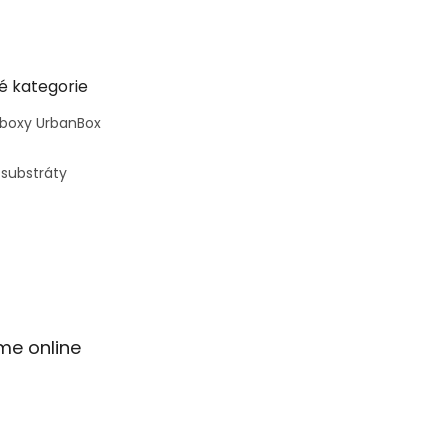
é kategorie
 boxy UrbanBox
 substráty
me online