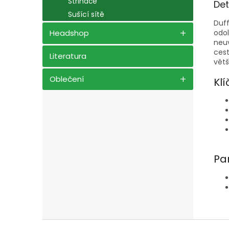
Střihače
Det
Sušící sítě
Duff
odol
Headshop
neu
cest
Literatura
větš
Oblečení
Klí
Pa
Z