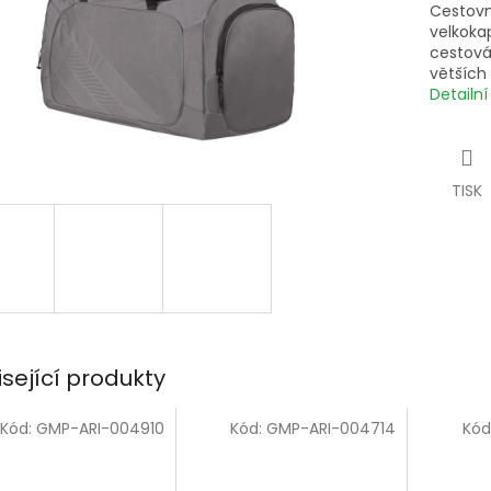
Cestovn
velkoka
cestován
větších
Detailn
TISK
isející produkty
Kód:
GMP-ARI-004910
Kód:
GMP-ARI-004714
Kód