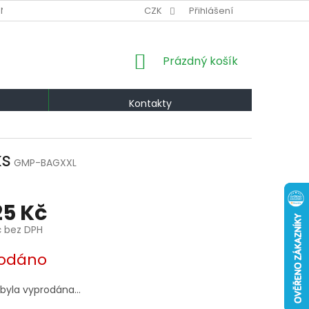
NÍ PODMÍNKY
VÝMĚNA A VRÁCENÍ
CZK
Přihlášení
PODMÍNKY OCHRANY OS
NÁKUPNÍ
Prázdný košík
KOŠÍK
Kontakty
ks
GMP-BAGXXL
25 Kč
č bez DPH
odáno
 byla vyprodána…