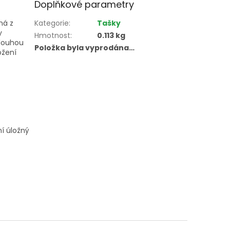
Doplňkové parametry
ná z
Kategorie
:
Tašky
y
Hmotnost
:
0.113 kg
dlouhou
Položka byla vyprodána…
ožení
ní úložný