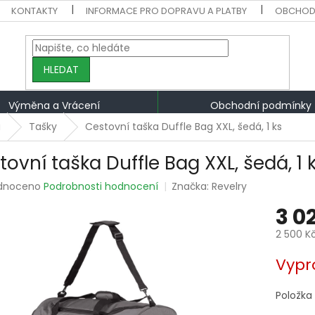
KONTAKTY
INFORMACE PRO DOPRAVU A PLATBY
OBCHOD
HLEDAT
Výměna a Vrácení
Obchodní podmínky
a
Tašky
Cestovní taška Duffle Bag XXL, šedá, 1 ks
tovní taška Duffle Bag XXL, šedá, 1 
rné
dnoceno
Podrobnosti hodnocení
Značka:
Revelry
ení
3 0
tu
2 500 K
Měrná
Vypr
cena:
ek.
Položka