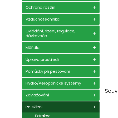
n
e
Ochrana rostlin
l
Vzduchotechnika
Ovládání, řízení, regulace,
dávkovače
Měřidla
Úprava prostředí
Pomůcky při pěstování
Hydro/Aeroponické systémy
Souv
Zavlažování
Po sklizni
Extrakce