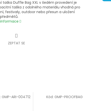
í taška Duffle Bag XXL v šedém provedení je
pacitní taška z odolného materiálu vhodná pro
í, festivaly, outdoor nebo přesun a uložení
 předmětů.
í informace
ZEPTAT SE
:
GMP-ARI-004712
Kód:
GMP-PROOFBAG