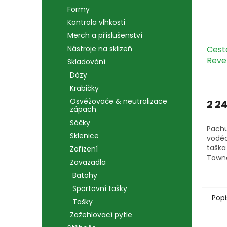
Formy
Kontrola vlhkosti
Merch a příslušenství
Cest
Nástroje na sklizeň
Reve
Skladování
Town
Dózy
Krabičky
Osvěžovače & neutralizace
2 2
zápach
Sáčky
Pach
Sklenice
voděo
taška
Zařízení
Town
Zavazadla
litrů
Batohy
filtr
zipy 
Sportovní tašky
sorti
Popi
Tašky
Zažehlovací pytle