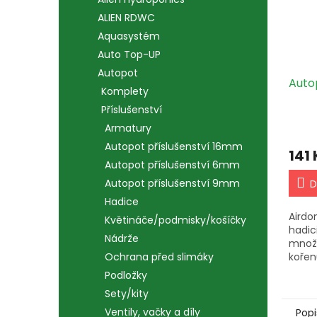
ALIEN RDWC
Aquasystém
Auto Top-UP
Autopot
Auto
Komplety
Příslušenství
Armatury
Autopot příslušenství 16mm
141 
Autopot příslušenství 6mm
Autopot příslušenství 9mm
D
Hadice
Airdo
Květináče/podmisky/košíčky
hadic
Nádrže
množs
kořen
Ochrana před slimáky
ovliv
Podložky
Vhodn
Sety/kity
závla
Ventily, vačky a díly
Popi