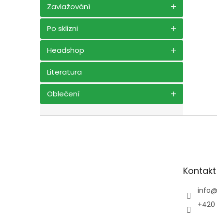
Zavlažování
Po sklizni
Headshop
Literatura
Oblečení
Z
á
p
a
t
Kontakt
í
info
+420 