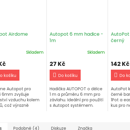
pot Airdome
Autopot 6 mm hadice -
AutoPot 
1m
černý
Skladem
Skladem
Kč
27 Kč
142 Kč
o košíku
Do košíku
Do k
me Autopot pro
Hadička AUTOPOT o délce
AutoPot k
i 6mm zvyšuje
1 m a průměru 6 mm pro
černé ba
tví vzduchu kolem
závlahu. Ideální pro použití
1Pot a ea
ů, což výrazně
s Autopot systémem.
kus pro n
ňuje výnos až o 130%.
sestavy.
ý pro Autopot
hové systémy.
s
Podobné (4)
Diskuze
Značka