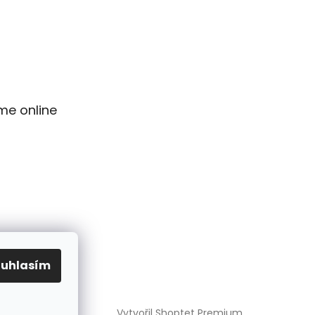
me online
ouhlasím
Vytvořil Shoptet Premium