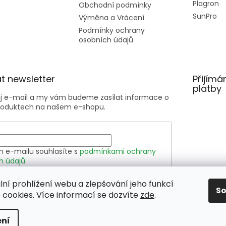
Plagron
Obchodní podmínky
SunPro
Výměna a Vrácení
Podmínky ochrany
osobních údajů
t newsletter
Přijímá
platby
ůj e-mail a my vám budeme zasílat informace o
roduktech na našem e-shopu.
m e-mailu souhlasíte s
podmínkami ochrany
h údajů
lní prohlížení webu a zlepšování jeho funkcí
SIT SE
S
cookies. Více informací se dozvíte
zde
.
ní
hrazena.
Upravit nastavení cookies