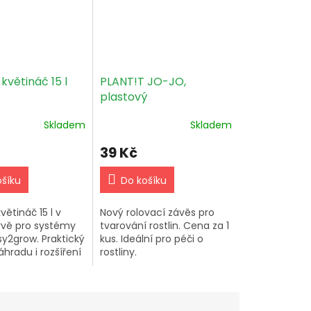
květináč 15 l
PLANT!T JO-JO,
plastový
samonavinovací závěs
Skladem
Skladem
pro rostliny
39 Kč
ošíku
Do košíku
větináč 15 l v
Nový rolovací závěs pro
rvě pro systémy
tvarování rostlin. Cena za 1
sy2grow. Praktický
kus. Ideální pro péči o
áhradu i rozšíření
rostliny.