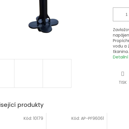
Zavlažo
napájen
Propích
vodu a ž
tkanina.
Detailn
TISK
isející produkty
Kód:
10179
Kód:
AP-PF96061