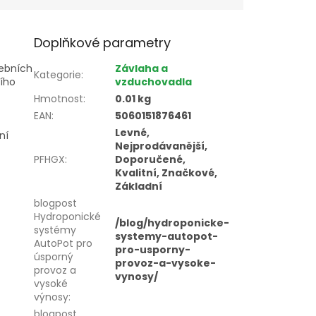
Doplňkové parametry
tebních
Závlaha a
Kategorie
:
ího
vzduchovadla
Hmotnost
:
0.01 kg
EAN
:
5060151876461
Levné,
ní
Nejprodávanější,
PFHGX
:
Doporučené,
Kvalitní, Značkové,
Základní
blogpost
Hydroponické
/blog/hydroponicke-
systémy
systemy-autopot-
AutoPot pro
pro-usporny-
úsporný
provoz-a-vysoke-
provoz a
vynosy/
vysoké
výnosy
:
blogpost