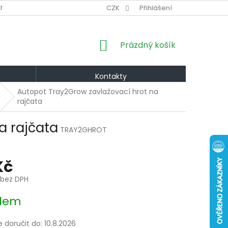
NÍ PODMÍNKY
VÝMĚNA A VRÁCENÍ
CZK
Přihlášení
PODMÍNKY OCHRANY OS
NÁKUPNÍ
Prázdný košík
KOŠÍK
Kontakty
Autopot Tray2Grow zavlažovací hrot na
rajčata
a rajčata
TRAY2GHROT
Kč
 bez DPH
dem
doručit do:
10.8.2026