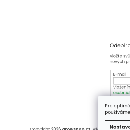
Odebíra
Vložte sv
nových p
E-mail
Vložení
osobníc
Pro optimá
PŘIHLÁ
používáme 
Nastave
Copyright 2026
growshop.cz
. Všechna práva vy