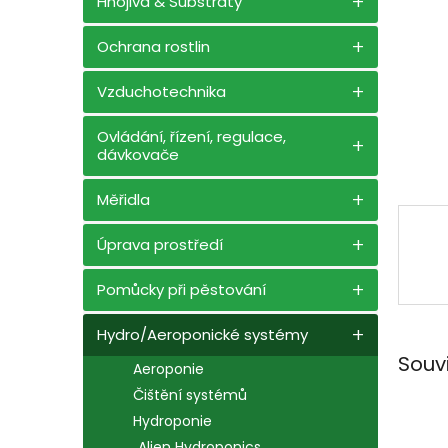
a
Hnojiva & Substráty
n
e
Ochrana rostlin
l
Vzduchotechnika
Ovládání, řízení, regulace,
dávkovače
Měřidla
Úprava prostředí
Pomůcky při pěstování
Hydro/Aeroponické systémy
Souv
Aeroponie
Čištění systémů
Hydroponie
Alien Hydroponics