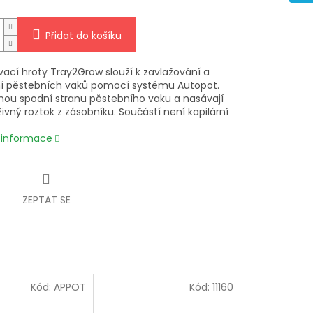
Přidat do košíku
vací hroty Tray2Grow slouží k zavlažování a
í pěstebních vaků pomocí systému Autopot.
nou spodní stranu pěstebního vaku a nasávají
ivný roztok z zásobníku. Součástí není kapilární
í informace
ZEPTAT SE
Kód:
APPOT
Kód:
11160