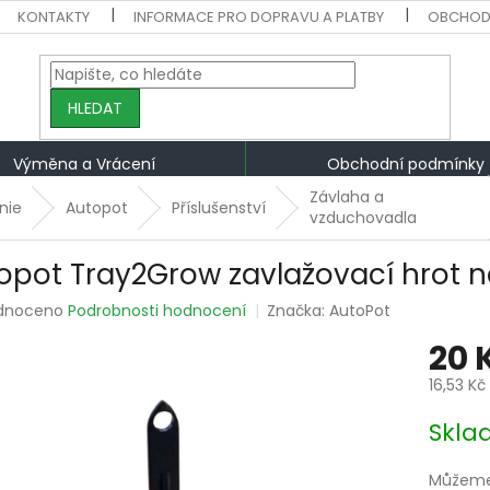
KONTAKTY
INFORMACE PRO DOPRAVU A PLATBY
OBCHOD
HLEDAT
Výměna a Vrácení
Obchodní podmínky
Závlaha a
nie
Autopot
Příslušenství
vzduchovadla
opot Tray2Grow zavlažovací hrot n
rné
dnoceno
Podrobnosti hodnocení
Značka:
AutoPot
ení
20 
tu
16,53 Kč
Měrná
Skla
cena:
ek.
Můžeme 