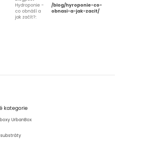
Hydroponie -
/blog/hyroponie-co-
co obnáší a
obnasi-a-jak-zacit/
jak začít?
:
é kategorie
 boxy UrbanBox
 substráty