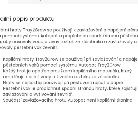
ailní popis produktu
lární hroty Tray2Grow se používají k zavlažování a napájení pěs
ů pomocí systému Autopot a propíchnou spodní stranu pěstebn
, aby nasávaly vodu a živný roztok ze zásobníku a zavlažovaly a
vovaly pěstební vak zevnitř.
Kapilární hroty Tray2Grow se používají při zavlažování a napáje
pěstebních vaků pomocí systému Autopot Tray2Grow.
Každý hrot je opatřen proužkem kapilárního materiálu, který
umožňuje nasátí vody a živného roztoku ze zásobníku.
Hroty se nejčastěji používají při pěstování rajčat a paprik.
Pěstební vak je propíchnut spodní stranou hroty, které zajišťují
zavlažování a vyživování zevnitř.
Součástí zavlažovacího hrotu Autopot není kapilární tkanina.