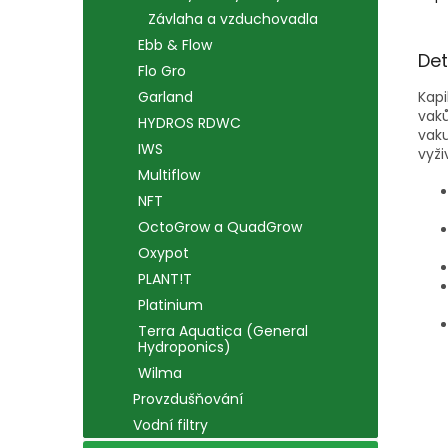
Závlaha a vzduchovadla
Ebb & Flow
Det
Flo Gro
Kapi
Garland
vak
HYDROS RDWC
vaku
IWS
vyži
Multiflow
NFT
OctoGrow a QuadGrow
Oxypot
PLANT!T
Platinium
Terra Aquatica (General
Hydroponics)
Wilma
Provzdušňování
Vodní filtry