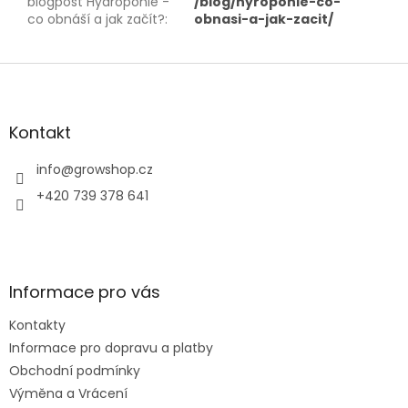
blogpost Hydroponie -
/blog/hyroponie-co-
co obnáší a jak začít?
:
obnasi-a-jak-zacit/
Z
á
p
a
Kontakt
t
í
info
@
growshop.cz
+420 739 378 641
Informace pro vás
Kontakty
Informace pro dopravu a platby
Obchodní podmínky
Výměna a Vrácení