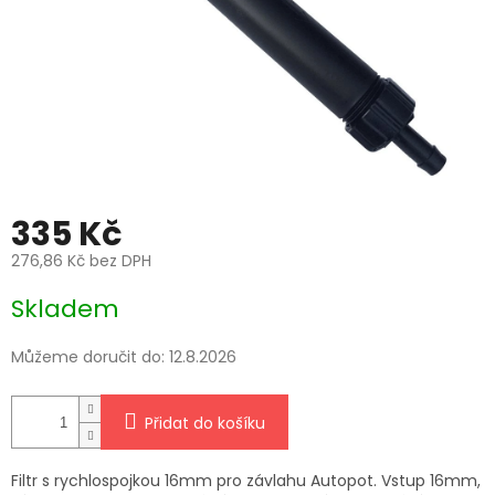
335 Kč
276,86 Kč bez DPH
Měrná
Skladem
cena:
Můžeme doručit do:
12.8.2026
Přidat do košíku
Filtr s rychlospojkou 16mm pro závlahu Autopot. Vstup 16mm,