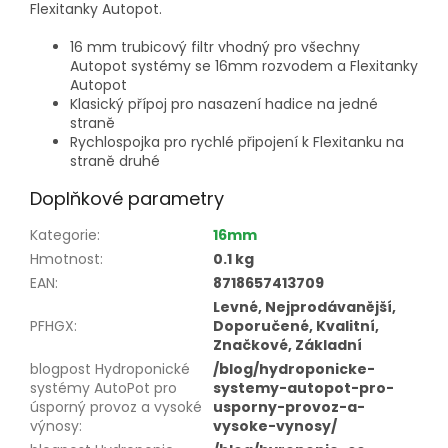
Flexitanky Autopot.
16 mm trubicový filtr vhodný pro všechny
Autopot systémy se 16mm rozvodem a Flexitanky
Autopot
Klasický přípoj pro nasazení hadice na jedné
straně
Rychlospojka pro rychlé připojení k Flexitanku na
straně druhé
Doplňkové parametry
Kategorie
:
16mm
Hmotnost
:
0.1 kg
EAN
:
8718657413709
Levné, Nejprodávanější,
PFHGX
:
Doporučené, Kvalitní,
Značkové, Základní
blogpost Hydroponické
/blog/hydroponicke-
systémy AutoPot pro
systemy-autopot-pro-
úsporný provoz a vysoké
usporny-provoz-a-
výnosy
:
vysoke-vynosy/