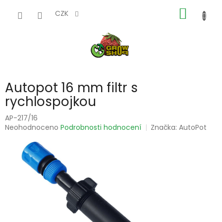
Přejít
NÁKUP
na
CZK
obsah
KOŠÍK
Autopot 16 mm filtr s
rychlospojkou
AP-217/16
Průměrné
Neohodnoceno
Podrobnosti hodnocení
Značka:
AutoPot
hodnocení
produktu
je
0,0
z
5
hvězdiček.