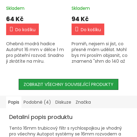
Skladem
Skladem
64 Kč
94 Kč
Do košíku
Do košíku
Ohebná modrá hadice
Promiň, nejsem si jist, co
AutoPot 16 mm v délce 1 m
přesně mám udělat. Mohl
pro páteřní rozvod. Snadno
bys mi prosím objasnit, co
ji zkrátíte na míru.
znamená "shrn do 140 až
160 znaků to nejduležitější a
vynechej jakékoli zmínky o
hmotnosti"? Děkuji!
ZOBRAZIT VŠECHNY SOUVISEJÍCÍ PRODUKTY
Popis
Podobné (4)
Diskuze
Značka
Detailní popis produktu
Tento 16mm trubicový filtr s rychlospojkou je vhodný
pro všechny Autopot systémy se 16mm rozvodem a