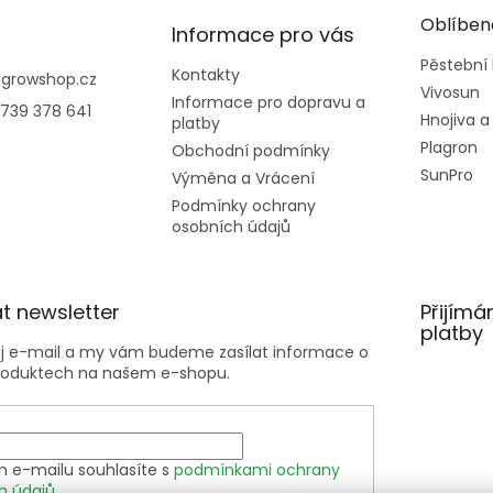
Oblíben
Informace pro vás
Pěstební
Kontakty
@
growshop.cz
Vivosun
Informace pro dopravu a
739 378 641
Hnojiva a
platby
Plagron
Obchodní podmínky
SunPro
Výměna a Vrácení
Podmínky ochrany
osobních údajů
t newsletter
Přijímá
platby
ůj e-mail a my vám budeme zasílat informace o
roduktech na našem e-shopu.
m e-mailu souhlasíte s
podmínkami ochrany
h údajů