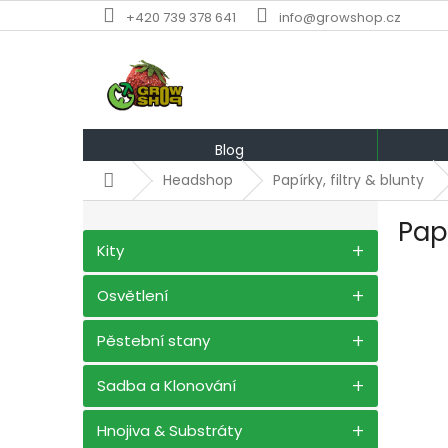
Přejít
+420 739 378 641
info@growshop.cz
na
obsah
Blog
Domů
Headshop
Papírky, filtry & blunty
P
Pap
o
Přeskočit
Kity
s
kategorie
t
r
Osvětlení
a
n
Pěstební stany
n
í
Sadba a Klonování
p
a
Hnojiva & Substráty