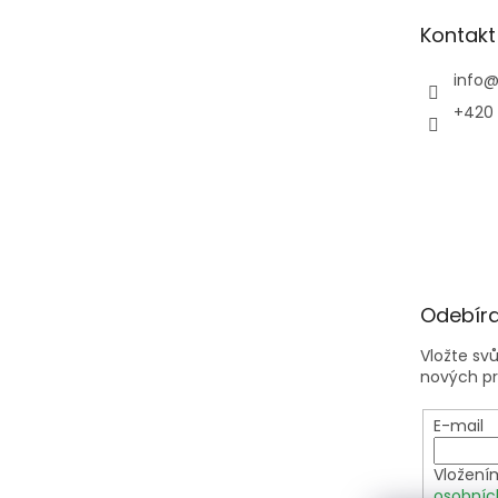
t
Kontakt
í
info
+420 
Odebíra
Vložte sv
nových p
E-mail
Vložení
osobníc