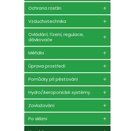
n
e
Ochrana rostlin
l
Vzduchotechnika
Ovládání, řízení, regulace,
dávkovače
Měřidla
Úprava prostředí
Pomůcky při pěstování
Hydro/Aeroponické systémy
Zavlažování
Po sklizni