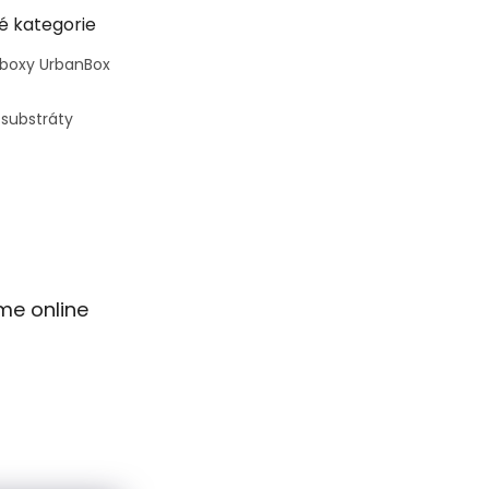
é kategorie
 boxy UrbanBox
 substráty
me online