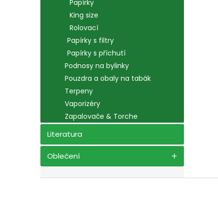
Papírky
King size
Rolovací
Papírky s filtry
Papírky s příchutí
Podnosy na bylinky
Pouzdra a obaly na tabák
Terpeny
Vaporizéry
Zapalovače & Torche
Literatura
Oblečení
Z
á
p
a